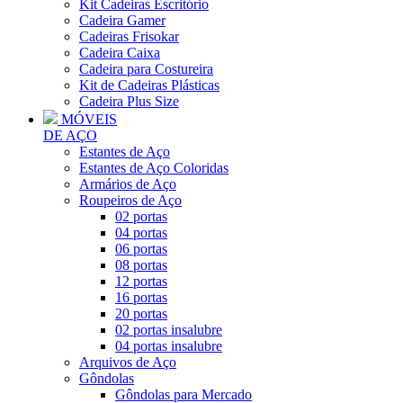
Kit Cadeiras Escritório
Cadeira Gamer
Cadeiras Frisokar
Cadeira Caixa
Cadeira para Costureira
Kit de Cadeiras Plásticas
Cadeira Plus Size
MÓVEIS
DE AÇO
Estantes de Aço
Estantes de Aço Coloridas
Armários de Aço
Roupeiros de Aço
02 portas
04 portas
06 portas
08 portas
12 portas
16 portas
20 portas
02 portas insalubre
04 portas insalubre
Arquivos de Aço
Gôndolas
Gôndolas para Mercado