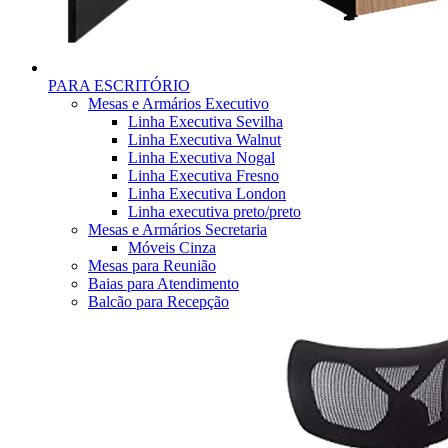
PARA ESCRITÓRIO
Mesas e Armários Executivo
Linha Executiva Sevilha
Linha Executiva Walnut
Linha Executiva Nogal
Linha Executiva Fresno
Linha Executiva London
Linha executiva preto/preto
Mesas e Armários Secretaria
Móveis Cinza
Mesas para Reunião
Baias para Atendimento
Balcão para Recepção