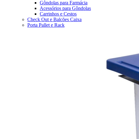
Gôndolas para Farmácia
Acessórios para Gôndolas
Carrinhos e Cestos
Check Out e Balcões Caixa
Porta Pallet e Rack