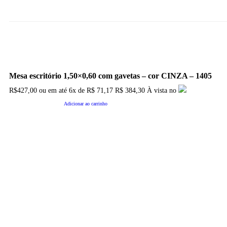
Mesa escritório 1,50×0,60 com gavetas – cor CINZA – 1405
R$
427,00
ou em até
6x
de
R$
71,17
R$ 384,30
À vista no
Adicionar ao carrinho