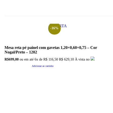
OFERTA
-16%
Mesa reta pé painel com gavetas 1,20×0,60×0,75 – Cor
Nogal/Preto – 1202
O
O
R$
699,00
ou em até
6x
de
R$
116,50
R$ 629,10
À vista no
preço
preço
original
atual
Adicionar ao carrinho
era:
é:
R$835,00.
R$699,00.