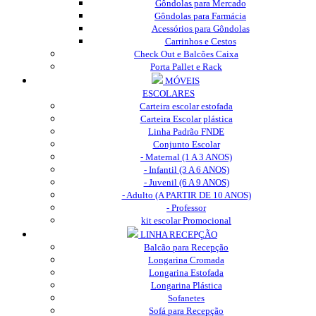
Gôndolas para Mercado
Gôndolas para Farmácia
Acessórios para Gôndolas
Carrinhos e Cestos
Check Out e Balcões Caixa
Porta Pallet e Rack
MÓVEIS
ESCOLARES
Carteira escolar estofada
Carteira Escolar plástica
Linha Padrão FNDE
Conjunto Escolar
- Maternal (1 A 3 ANOS)
- Infantil (3 A 6 ANOS)
- Juvenil (6 A 9 ANOS)
- Adulto (A PARTIR DE 10 ANOS)
- Professor
kit escolar Promocional
LINHA RECEPÇÃO
Balcão para Recepção
Longarina Cromada
Longarina Estofada
Longarina Plástica
Sofanetes
Sofá para Recepção