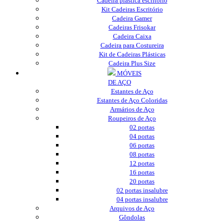
Cadeira plástica escritório
Kit Cadeiras Escritório
Cadeira Gamer
Cadeiras Frisokar
Cadeira Caixa
Cadeira para Costureira
Kit de Cadeiras Plásticas
Cadeira Plus Size
MÓVEIS
DE AÇO
Estantes de Aço
Estantes de Aço Coloridas
Armários de Aço
Roupeiros de Aço
02 portas
04 portas
06 portas
08 portas
12 portas
16 portas
20 portas
02 portas insalubre
04 portas insalubre
Arquivos de Aço
Gôndolas