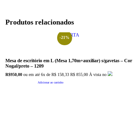
Produtos relacionados
OFERTA
-21%
Mesa de escritório em L (Mesa 1,70m+auxiliar) s/gavetas – Cor
Nogal/preto – 1209
O
O
R$
950,00
ou em até
6x
de
R$
158,33
R$ 855,00
À vista no
preço
preço
original
atual
Adicionar ao carrinho
era:
é:
R$1.197,00.
R$950,00.