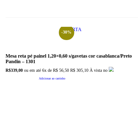
OFERTA
-30%
Mesa reta pé painel 1,20×0,60 s/gavetas cor casablanca/Preto
Pandin – 1301
O
O
R$
339,00
ou em até
6x
de
R$
56,50
R$ 305,10
À vista no
preço
preço
original
atual
Adicionar ao carrinho
era:
é:
R$481,00.
R$339,00.