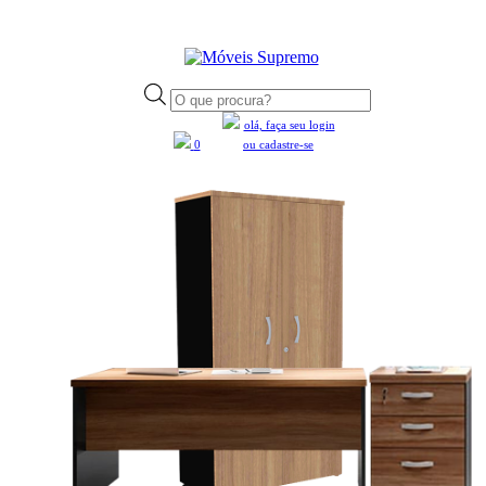
Pesquisar
produtos
olá, faça seu login
0
ou cadastre-se