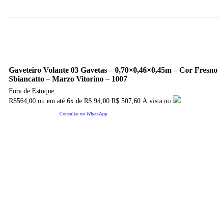
Gaveteiro Volante 03 Gavetas – 0,70×0,46×0,45m – Cor Fresno
Sbiancatto – Marzo Vitorino – 1007
Fora de Estoque
R$
564,00
ou em até
6x
de
R$
94,00
R$ 507,60
À vista no
Consultar no WhatsApp