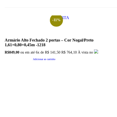
OFERTA
-11%
Armário Alto Fechado 2 portas – Cor Nogal/Preto
1,61×0,80×0,45m -1218
O
O
R$
849,00
ou em até
6x
de
R$
141,50
R$ 764,10
À vista no
preço
preço
original
atual
Adicionar ao carrinho
era:
é:
R$950,00.
R$849,00.