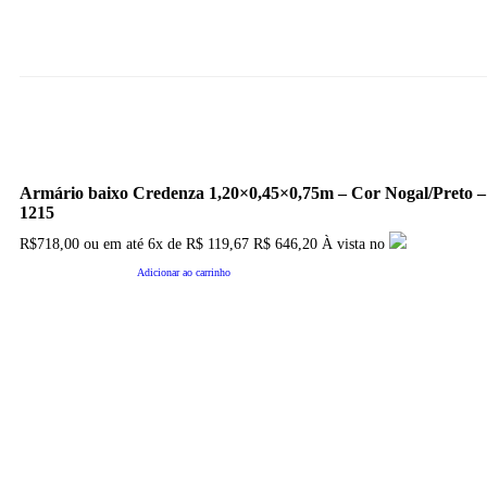
Armário baixo Credenza 1,20×0,45×0,75m – Cor Nogal/Preto –
1215
R$
718,00
ou em até
6x
de
R$
119,67
R$ 646,20
À vista no
Adicionar ao carrinho