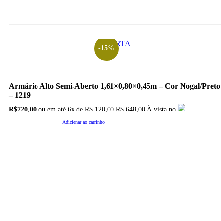
OFERTA
-15%
Armário Alto Semi-Aberto 1,61×0,80×0,45m – Cor Nogal/Preto
– 1219
O
O
R$
720,00
ou em até
6x
de
R$
120,00
R$ 648,00
À vista no
preço
preço
original
atual
Adicionar ao carrinho
era:
é:
R$850,00.
R$720,00.