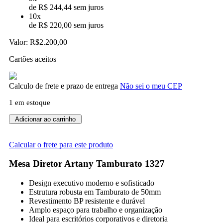
de R$ 244,44 sem juros
10x
de R$ 220,00 sem juros
Valor:
R$2.200,00
Cartões aceitos
Calculo de frete e prazo de entrega
Não sei o meu CEP
1 em estoque
Mesa
Adicionar ao carrinho
Diretor
Artany
Calcular o frete para este produto
2.00x1.80x0,80x0.75
-
Mesa Diretor Artany Tamburato 1327
1327
quantidade
Design executivo moderno e sofisticado
Estrutura robusta em Tamburato de 50mm
Revestimento BP resistente e durável
Amplo espaço para trabalho e organização
Ideal para escritórios corporativos e diretoria