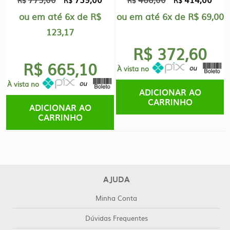
R$
R$
R$
R$
preço
preço
preço
preç
ou em até
6x
de
R$
ou em até
6x
de
R$
69,00
original
atual
original
atual
123,17
era:
é:
era:
é:
R$ 372,60
R$773,00.
R$739,00.
R$468,00.
R$41
R$ 665,10
À vista no
À vista no
ADICIONAR AO
CARRINHO
ADICIONAR AO
CARRINHO
AJUDA
Minha Conta
Dúvidas Frequentes