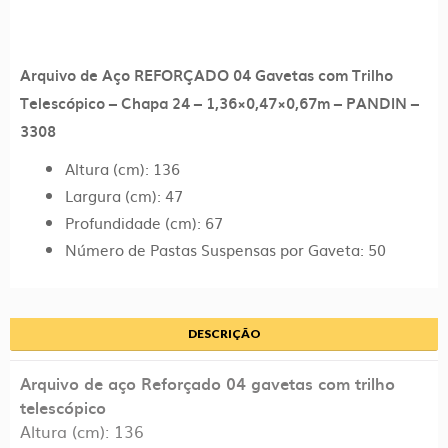
Telescópico
–
Chapa
Arquivo de Aço REFORÇADO 04 Gavetas com Trilho
24
Telescópico – Chapa 24 – 1,36×0,47×0,67m – PANDIN –
–
3308
1,36×0,47×0,67m
Altura (cm): 136
–
Largura (cm): 47
PANDIN
Profundidade (cm): 67
-
Número de Pastas Suspensas por Gaveta: 50
3308
quantidade
DESCRIÇÃO
Arquivo de aço Reforçado 04 gavetas com trilho
telescópico
Altura (cm): 136