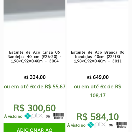
Estante de Aço Cinza 06
Estante de Aço Branca 06
Bandejas 40 cm (#26-20) –
bandejas 40cm (22/18)
1,98×0,92×0,40m – 3004
1,98×0,92×0,40m – 3011
334,00
649,00
R$
R$
ou em até
6x
de
R$
55,67
ou em até
6x
de
R$
108,17
R$ 300,60
R$ 584,10
À vista no
À vista no
ADICIONAR AO