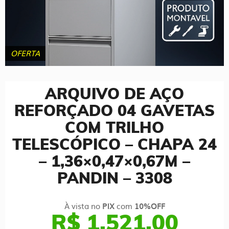
OFERTA
ARQUIVO DE AÇO
REFORÇADO 04 GAVETAS
COM TRILHO
TELESCÓPICO – CHAPA 24
– 1,36×0,47×0,67M –
PANDIN – 3308
À vista no
com
PIX
10%OFF
R$ 1.521,00