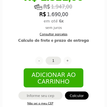
R$
1.947,00
O
preço
R$
1.690,00
original
em até
6x
O
era:
preço
sem juros
R$1.947,00.
atual
Consultar parcelas
é:
Calculo de frete e prazo de entrega
R$1.690,00.
Arquivo
-
+
de
Aço
ADICIONAR AO
REFORÇADO
CARRINHO
04
Gavetas
Calcular
com
Não sei o meu CEP
Trilho