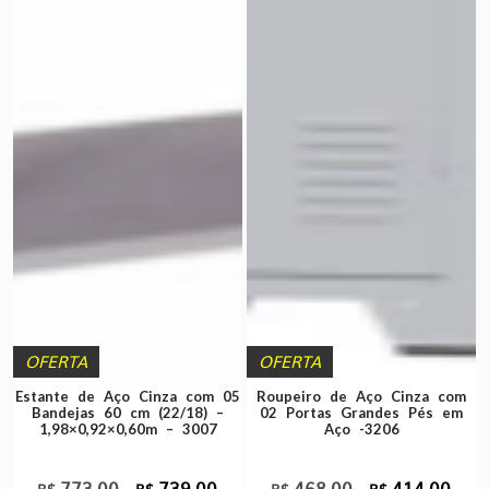
OFERTA
OFERTA
Estante de Aço Cinza com 05
Roupeiro de Aço Cinza com
Bandejas 60 cm (22/18) –
02 Portas Grandes Pés em
1,98×0,92×0,60m – 3007
Aço -3206
773,00
739,00
468,00
414,00
O
O
O
O