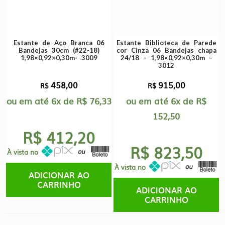
Estante de Aço Branca 06
Estante Biblioteca de Parede
Bandejas 30cm (#22-18)
cor Cinza 06 Bandejas chapa
1,98×0,92×0,30m- 3009
24/18 – 1,98×0,92×0,30m –
3012
458,00
915,00
R$
R$
ou em até
6x
de
R$
76,33
ou em até
6x
de
R$
152,50
R$ 412,20
R$ 823,50
À vista no
À vista no
ADICIONAR AO
CARRINHO
ADICIONAR AO
CARRINHO