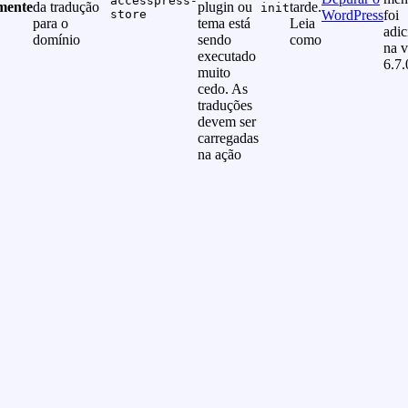
accesspress-
mente
da tradução
plugin ou
tarde.
init
store
WordPress
foi
para o
tema está
Leia
adi
domínio
sendo
como
na v
executado
6.7.
muito
cedo. As
traduções
devem ser
carregadas
na ação