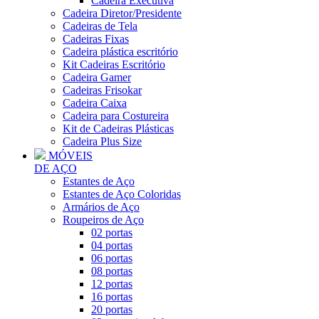
Cadeira Executiva
Cadeira Diretor/Presidente
Cadeiras de Tela
Cadeiras Fixas
Cadeira plástica escritório
Kit Cadeiras Escritório
Cadeira Gamer
Cadeiras Frisokar
Cadeira Caixa
Cadeira para Costureira
Kit de Cadeiras Plásticas
Cadeira Plus Size
MÓVEIS
DE AÇO
Estantes de Aço
Estantes de Aço Coloridas
Armários de Aço
Roupeiros de Aço
02 portas
04 portas
06 portas
08 portas
12 portas
16 portas
20 portas