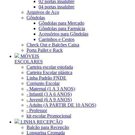
02 portas insalubre
04 portas insalubre
Arquivos de Aço
Gôndolas
Gôndolas para Mercado
Gôndolas para Farmácia
Acessórios para Gôndolas
Carrinhos e Cestos
Check Out e Balcões Caixa
Porta Pallet e Rack
MÓVEIS
ESCOLARES
Carteira escolar estofada
Carteira Escolar plástica
Linha Padrão FNDE
Conjunto Escolar
- Maternal (1 A 3 ANOS)
- Infantil (3 A 6 ANOS)
- Juvenil (6 A 9 ANOS)
- Adulto (A PARTIR DE 10 ANOS)
- Professor
kit escolar Promocional
LINHA RECEPÇÃO
Balcão para Recepção
Longarina Cromada