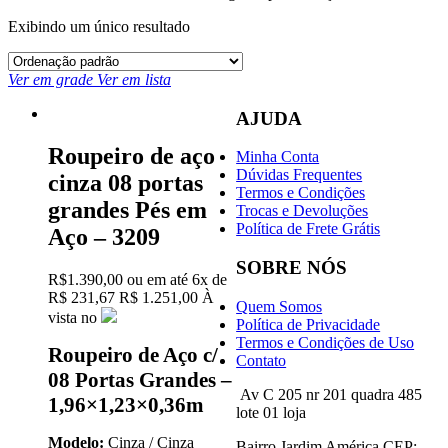
Exibindo um único resultado
Ver em grade
Ver em lista
AJUDA
Roupeiro de aço
Minha Conta
Dúvidas Frequentes
cinza 08 portas
Termos e Condições
grandes Pés em
Trocas e Devoluções
Política de Frete Grátis
Aço – 3209
SOBRE NÓS
R$
1.390,00
ou em até
6x
de
R$
231,67
R$ 1.251,00
À
Quem Somos
vista no
Política de Privacidade
Termos e Condições de Uso
Roupeiro de Aço c/
Contato
08 Portas Grandes –
Av C 205 nr 201 quadra 485
1,96×1,23×0,36m
lote 01 loja
Modelo:
Cinza / Cinza
Bairro Jardim América CEP: