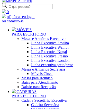
Pesquisar
produtos
0
olá, faça seu login
ou cadastre-se
MÓVEIS
PARA ESCRITÓRIO
Mesas e Armários Executivo
Linha Executiva Sevilha
Linha Executiva Walnut
Linha Executiva Nogal
Linha Executiva Fresno
Linha Executiva London
Linha executiva preto/preto
Mesas e Armários Secretaria
Móveis Cinza
Mesas para Reunião
Baias para Atendimento
Balcão para Recepção
CADEIRAS
PARA ESCRITÓRIO
Cadeira Secretária/ Executiva
Cadeira Secretária