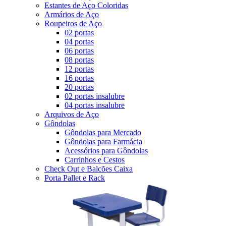
Estantes de Aço Coloridas
Armários de Aço
Roupeiros de Aço
02 portas
04 portas
06 portas
08 portas
12 portas
16 portas
20 portas
02 portas insalubre
04 portas insalubre
Arquivos de Aço
Gôndolas
Gôndolas para Mercado
Gôndolas para Farmácia
Acessórios para Gôndolas
Carrinhos e Cestos
Check Out e Balcões Caixa
Porta Pallet e Rack