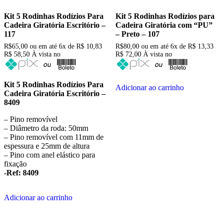
Kit 5 Rodinhas Rodízios Para
Kit 5 Rodinhas Rodízios para
Cadeira Giratória Escritório –
Cadeira Giratória com “PU”
117
– Preto – 107
R$
65,00
ou em até
6x
de
R$
10,83
R$
80,00
ou em até
6x
de
R$
13,33
R$ 58,50
À vista no
R$ 72,00
À vista no
Kit 5 Rodinhas Rodízios Para
Adicionar ao carrinho
Cadeira Giratória Escritório –
8409
– Pino removível
– Diâmetro da roda: 50mm
– Pino removível com 11mm de
espessura e 25mm de altura
– Pino com anel elástico para
fixação
-Ref: 8409
Adicionar ao carrinho