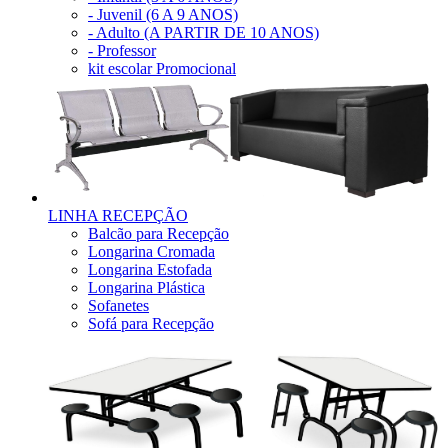
- Juvenil (6 A 9 ANOS)
- Adulto (A PARTIR DE 10 ANOS)
- Professor
kit escolar Promocional
LINHA RECEPÇÃO
Balcão para Recepção
Longarina Cromada
Longarina Estofada
Longarina Plástica
Sofanetes
Sofá para Recepção