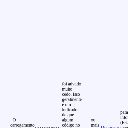
foi ativado
muito
cedo. Isso
geralmente
é um
indicador
para
de que
info
. O
algum
ou
(Est
carregamento
código no
mais
Depurar o
men