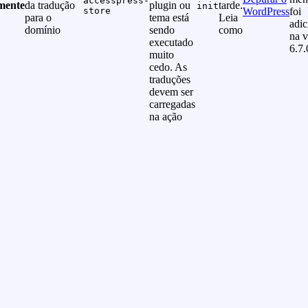
accesspress-
mente
da tradução
plugin ou
tarde.
init
store
WordPress
foi
para o
tema está
Leia
adi
domínio
sendo
como
na v
executado
6.7.
muito
cedo. As
traduções
devem ser
carregadas
na ação