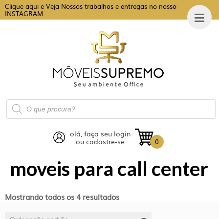
Clique aqui e Veja Nossos trabalhos e entregas no nosso
INSTAGRAM
Pesquisar
produtos
olá, faça seu login
ou cadastre-se
0
moveis para call center
Mostrando todos os 4 resultados