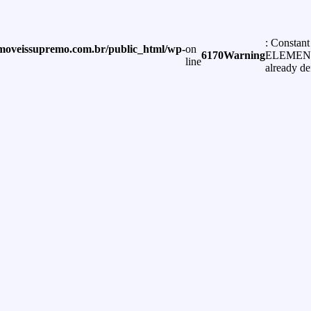
: Constant
moveissupremo.com.br/public_html/wp-
on
6170
Warning
ELEMEN
line
already de