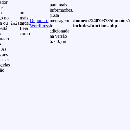
ador
para mais
ue
informações.
m
ou
(Esta
go no
mais
Depurar o
mensagem
/home/u754079378/domains/
in ou
tarde.
init
WordPress
foi
includes/functions.php
está
Leia
adicionada
o
como
na versão
utado
6.7.0.) in
o
. As
uções
m ser
egadas
ção