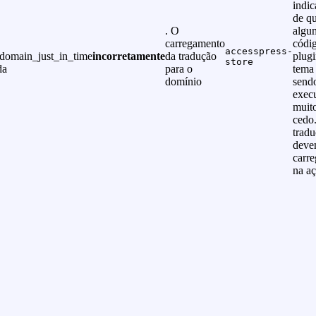
indic
de q
. O
algu
carregamento
códi
accesspress-
tdomain_just_in_time
incorretamente
da tradução
plug
store
da
para o
tema 
domínio
send
exec
muit
cedo
trad
deve
carr
na a