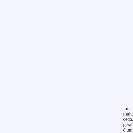
foi a
muit
cedo.
gera
é um