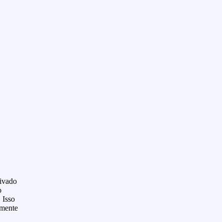
tivado
o
 Isso
lmente