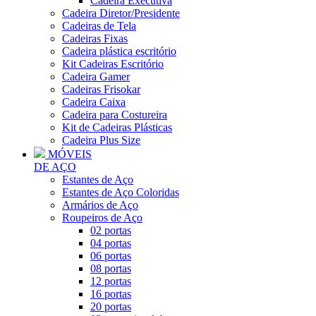
Cadeira Executiva
Cadeira Diretor/Presidente
Cadeiras de Tela
Cadeiras Fixas
Cadeira plástica escritório
Kit Cadeiras Escritório
Cadeira Gamer
Cadeiras Frisokar
Cadeira Caixa
Cadeira para Costureira
Kit de Cadeiras Plásticas
Cadeira Plus Size
MÓVEIS
DE AÇO
Estantes de Aço
Estantes de Aço Coloridas
Armários de Aço
Roupeiros de Aço
02 portas
04 portas
06 portas
08 portas
12 portas
16 portas
20 portas