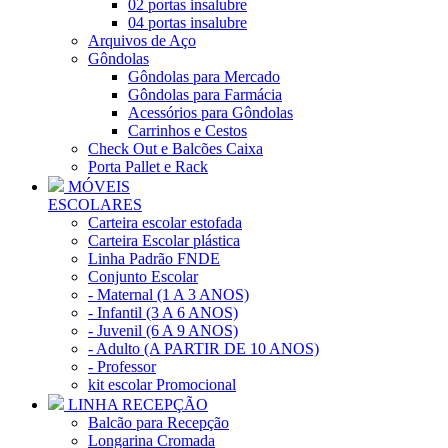
02 portas insalubre
04 portas insalubre
Arquivos de Aço
Gôndolas
Gôndolas para Mercado
Gôndolas para Farmácia
Acessórios para Gôndolas
Carrinhos e Cestos
Check Out e Balcões Caixa
Porta Pallet e Rack
MÓVEIS
ESCOLARES
Carteira escolar estofada
Carteira Escolar plástica
Linha Padrão FNDE
Conjunto Escolar
- Maternal (1 A 3 ANOS)
- Infantil (3 A 6 ANOS)
- Juvenil (6 A 9 ANOS)
- Adulto (A PARTIR DE 10 ANOS)
- Professor
kit escolar Promocional
LINHA RECEPÇÃO
Balcão para Recepção
Longarina Cromada