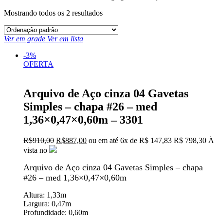
Mostrando todos os 2 resultados
Ver em grade
Ver em lista
-3%
OFERTA
Arquivo de Aço cinza 04 Gavetas
Simples – chapa #26 – med
1,36×0,47×0,60m – 3301
O
O
R$
910,00
R$
887,00
ou em até
6x
de
R$
147,83
R$ 798,30
À
preço
preço
vista no
original
atual
era:
é:
Arquivo de Aço cinza 04 Gavetas Simples – chapa
R$910,00.
R$887,00.
#26 – med 1,36×0,47×0,60m
Altura:
1,33m
Largura:
0,47m
Profundidade:
0,60m