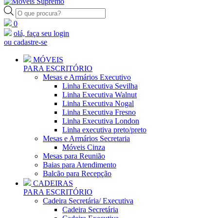
Pesquisar
produtos
0
olá, faça seu login
ou cadastre-se
MÓVEIS
PARA ESCRITÓRIO
Mesas e Armários Executivo
Linha Executiva Sevilha
Linha Executiva Walnut
Linha Executiva Nogal
Linha Executiva Fresno
Linha Executiva London
Linha executiva preto/preto
Mesas e Armários Secretaria
Móveis Cinza
Mesas para Reunião
Baias para Atendimento
Balcão para Recepção
CADEIRAS
PARA ESCRITÓRIO
Cadeira Secretária/ Executiva
Cadeira Secretária