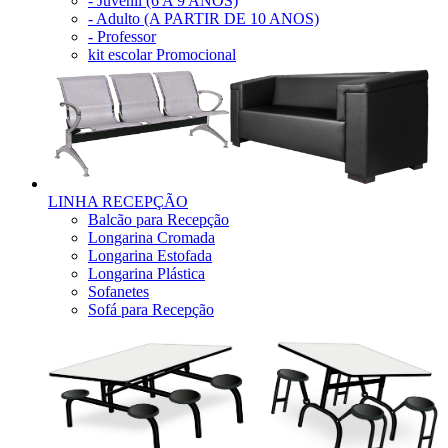
- Juvenil (6 A 9 ANOS)
- Adulto (A PARTIR DE 10 ANOS)
- Professor
kit escolar Promocional
LINHA RECEPÇÃO
Balcão para Recepção
Longarina Cromada
Longarina Estofada
Longarina Plástica
Sofanetes
Sofá para Recepção