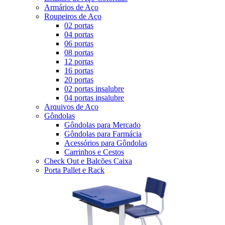
Armários de Aço
Roupeiros de Aço
02 portas
04 portas
06 portas
08 portas
12 portas
16 portas
20 portas
02 portas insalubre
04 portas insalubre
Arquivos de Aço
Gôndolas
Gôndolas para Mercado
Gôndolas para Farmácia
Acessórios para Gôndolas
Carrinhos e Cestos
Check Out e Balcões Caixa
Porta Pallet e Rack