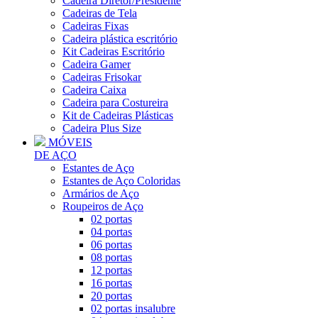
Cadeira Diretor/Presidente
Cadeiras de Tela
Cadeiras Fixas
Cadeira plástica escritório
Kit Cadeiras Escritório
Cadeira Gamer
Cadeiras Frisokar
Cadeira Caixa
Cadeira para Costureira
Kit de Cadeiras Plásticas
Cadeira Plus Size
MÓVEIS
DE AÇO
Estantes de Aço
Estantes de Aço Coloridas
Armários de Aço
Roupeiros de Aço
02 portas
04 portas
06 portas
08 portas
12 portas
16 portas
20 portas
02 portas insalubre