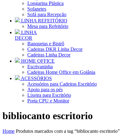
Longarina Plástica
Sofanetes
Sofá para Recepção
LINHA REFEITÓRIO
Mesa para Refeitório
LINHA
DECOR
Banquetas e Bistrô
Cadeiras DKR Linha Decor
Cadeiras Linha Decor
HOME OFFICE
Escrivaninha
Cadeiras Home Office em Goiânia
ACESSÓRIOS
Acessórios para Cadeiras Escritório
Apoio para os pés
Lixeira para Escritório
Porta CPU e Monitor
bibliocanto escritorio
Home
Produtos marcados com a tag “bibliocanto escritorio”