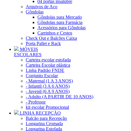
04 portas insalubre
Arquivos de Aço
Gôndolas
Gôndolas para Mercado
Gôndolas para Farmácia
Acessórios para Gôndolas
Carrinhos e Cestos
Check Out e Balcões Caixa
Porta Pallet e Rack
MÓVEIS
ESCOLARES
Carteira escolar estofada
Carteira Escolar plástica
Linha Padrão FNDE
Conjunto Escolar
- Maternal (1 A 3 ANOS)
- Infantil (3 A 6 ANOS)
- Juvenil (6 A 9 ANOS)
- Adulto (A PARTIR DE 10 ANOS)
- Professor
kit escolar Promocional
LINHA RECEPÇÃO
Balcão para Recepção
Longarina Cromada
Longarina Estofada