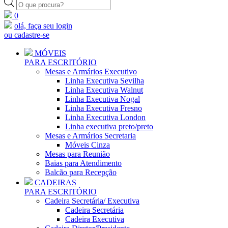
Pesquisar
produtos
0
olá, faça seu login
ou cadastre-se
MÓVEIS
PARA ESCRITÓRIO
Mesas e Armários Executivo
Linha Executiva Sevilha
Linha Executiva Walnut
Linha Executiva Nogal
Linha Executiva Fresno
Linha Executiva London
Linha executiva preto/preto
Mesas e Armários Secretaria
Móveis Cinza
Mesas para Reunião
Baias para Atendimento
Balcão para Recepção
CADEIRAS
PARA ESCRITÓRIO
Cadeira Secretária/ Executiva
Cadeira Secretária
Cadeira Executiva