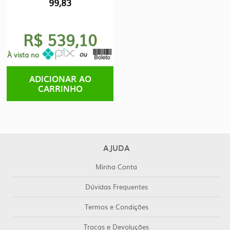
original
99,83
atual
era:
é:
R$650,00.
R$599,00.
R$ 539,10
À vista no
ADICIONAR AO
CARRINHO
AJUDA
Minha Conta
Dúvidas Frequentes
Termos e Condições
Trocas e Devoluções