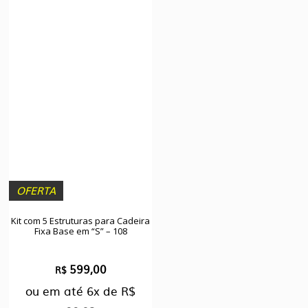
OFERTA
Kit com 5 Estruturas para Cadeira
Fixa Base em “S” – 108
599,00
O
O
R$
ou em até
preço
6x
de
preço
R$