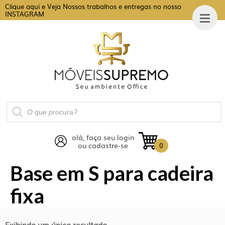
Clique aqui e Veja Nossos trabalhos e entregas no nosso
INSTAGRAM
Pesquisar
produtos
olá, faça seu login
ou cadastre-se
0
Base em S para cadeira
fixa
Exibindo um único resultado