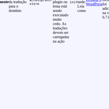
accesspress-
mente
da tradução
plugin ou
tarde.
init
store
WordPress
foi
para o
tema está
Leia
adi
domínio
sendo
como
na v
executado
6.7.
muito
cedo. As
traduções
devem ser
carregadas
na ação