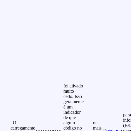
foi ativado
muito
cedo. Isso
geralmente
é um
indicador
para
de que
info
. O
algum
ou
(Est
carregamento
código no
mais
Depurar o
men