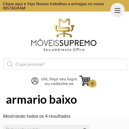
Clique aqui e Veja Nossos trabalhos e entregas no nosso
INSTAGRAM
Pesquisar
produtos
olá, faça seu login
ou cadastre-se
0
armario baixo
Mostrando todos os 4 resultados