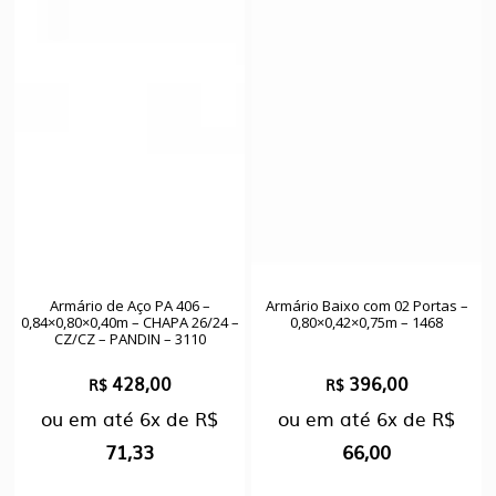
Armário de Aço PA 406 –
Armário Baixo com 02 Portas –
0,84×0,80×0,40m – CHAPA 26/24 –
0,80×0,42×0,75m – 1468
CZ/CZ – PANDIN – 3110
428,00
396,00
R$
R$
ou em até
6x
de
R$
ou em até
6x
de
R$
71,33
66,00