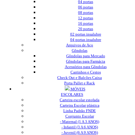
04 portas
06 portas
08 portas
12 portas
16 portas
20 portas
02 portas insalubre
04 portas insalubre
Arquivos de Aço
Gôndolas
Gôndolas para Mercado
Gôndolas para Farmácia
Acessórios para Gôndolas
Carrinhos e Cestos
Check Out e Balcões Caixa
Porta Pallet e Rack
MÓVEIS
ESCOLARES
Carteira escolar estofada
Carteira Escolar plástica
Linha Padrão FNDE
Conjunto Escolar
- Maternal (1 A 3 ANOS)
- Infantil (3 A 6 ANOS)
- Juvenil (6 A 9 ANOS)