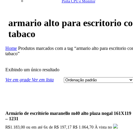
Porta CPU e Monitor
armario alto para escritorio co
tabaco
Home
Produtos marcados com a tag “armario alto para escritorio co
tabaco”
Exibindo um único resultado
Ver em grade
Ver em lista
Armário de escritório maranello m40 alto plaza nogal 161X119
– 1231
R$
1.183,00
ou em até
6x
de
R$
197,17
R$ 1.064,70
À vista no