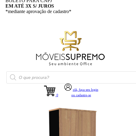
BOLETO PARA CNPJ
EM ATÉ 3X S/ JUROS
*mediante aprovação de cadastro*
Pesquisar
produtos
olá, faça seu login
0
ou cadastre-se