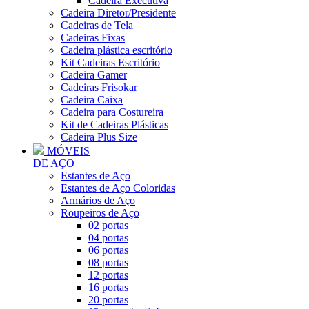
Cadeira Executiva
Cadeira Diretor/Presidente
Cadeiras de Tela
Cadeiras Fixas
Cadeira plástica escritório
Kit Cadeiras Escritório
Cadeira Gamer
Cadeiras Frisokar
Cadeira Caixa
Cadeira para Costureira
Kit de Cadeiras Plásticas
Cadeira Plus Size
MÓVEIS
DE AÇO
Estantes de Aço
Estantes de Aço Coloridas
Armários de Aço
Roupeiros de Aço
02 portas
04 portas
06 portas
08 portas
12 portas
16 portas
20 portas