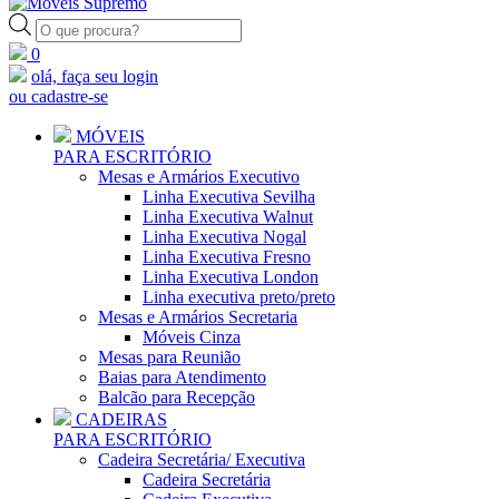
Pesquisar
produtos
0
olá, faça seu login
ou cadastre-se
MÓVEIS
PARA ESCRITÓRIO
Mesas e Armários Executivo
Linha Executiva Sevilha
Linha Executiva Walnut
Linha Executiva Nogal
Linha Executiva Fresno
Linha Executiva London
Linha executiva preto/preto
Mesas e Armários Secretaria
Móveis Cinza
Mesas para Reunião
Baias para Atendimento
Balcão para Recepção
CADEIRAS
PARA ESCRITÓRIO
Cadeira Secretária/ Executiva
Cadeira Secretária