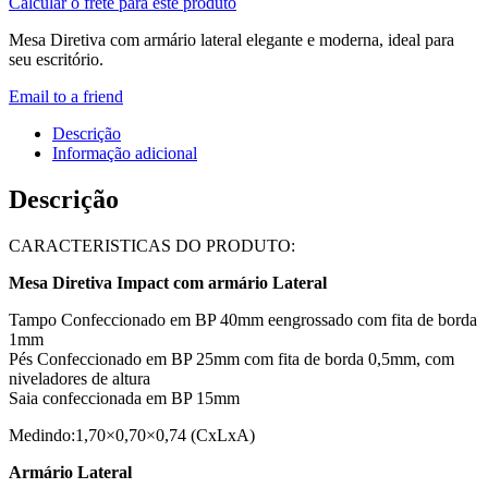
Calcular o frete para este produto
Aparador
–
Mesa Diretiva com armário lateral elegante e moderna, ideal para
1,70×1,60
seu escritório.
–
Cor
Email to a friend
Fresno
Sbiancatto
Descrição
-
Informação adicional
Marzo
Vitorino
Descrição
-
1015
CARACTERISTICAS DO PRODUTO:
quantidade
Mesa Diretiva Impact com armário Lateral
Tampo Confeccionado em BP 40mm eengrossado com fita de borda
1mm
Pés Confeccionado em BP 25mm com fita de borda 0,5mm, com
niveladores de altura
Saia confeccionada em BP 15mm
Medindo:1,70×0,70×0,74 (CxLxA)
Armário Lateral