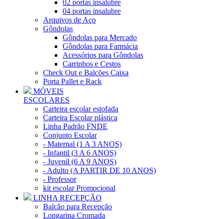
02 portas insalubre
04 portas insalubre
Arquivos de Aço
Gôndolas
Gôndolas para Mercado
Gôndolas para Farmácia
Acessórios para Gôndolas
Carrinhos e Cestos
Check Out e Balcões Caixa
Porta Pallet e Rack
MÓVEIS
ESCOLARES
Carteira escolar estofada
Carteira Escolar plástica
Linha Padrão FNDE
Conjunto Escolar
- Maternal (1 A 3 ANOS)
- Infantil (3 A 6 ANOS)
- Juvenil (6 A 9 ANOS)
- Adulto (A PARTIR DE 10 ANOS)
- Professor
kit escolar Promocional
LINHA RECEPÇÃO
Balcão para Recepção
Longarina Cromada