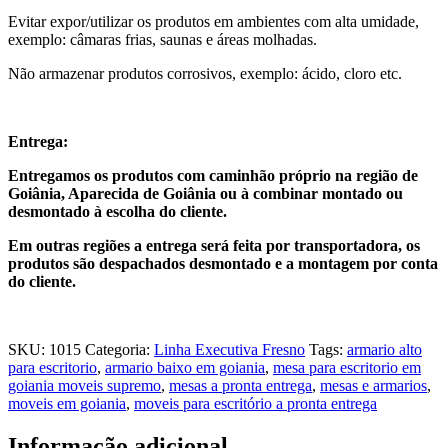
Evitar expor/utilizar os produtos em ambientes com alta umidade,
exemplo: câmaras frias, saunas e áreas molhadas.
Não armazenar produtos corrosivos, exemplo: ácido, cloro etc.
Entrega:
Entregamos os produtos com caminhão próprio na região de
Goiânia, Aparecida de Goiânia ou à combinar montado ou
desmontado à escolha do cliente.
Em outras regiões a entrega será feita por transportadora, os
produtos são despachados desmontado e a montagem por conta
do cliente.
SKU:
1015
Categoria:
Linha Executiva Fresno
Tags:
armario alto
para escritorio
,
armario baixo em goiania
,
mesa para escritorio em
goiania moveis supremo
,
mesas a pronta entrega
,
mesas e armarios
,
moveis em goiania
,
moveis para escritório a pronta entrega
Informação adicional