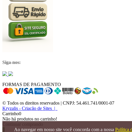
Siga-nos:
FORMAS DE PAGAMENTO
© Todos os direitos reservados | CNPJ: 54.461.741/0001-07
Kryzalis - Criação de Sites |
Carrinho
0
Não há produtos no carrinho!
Continuar comprando
Ao navegar em nosso site você concorda com a nossa
Política 
0