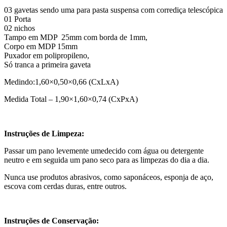
03 gavetas sendo uma para pasta suspensa com corrediça telescópica
01 Porta
02 nichos
Tampo em MDP 25mm com borda de 1mm,
Corpo em MDP 15mm
Puxador em polipropileno,
Só tranca a primeira gaveta
Medindo:1,60×0,50×0,66 (CxLxA)
Medida Total – 1,90×1,60×0,74 (CxPxA)
Instruções de Limpeza:
Passar um pano levemente umedecido com água ou detergente
neutro e em seguida um pano seco para as limpezas do dia a dia.
Nunca use produtos abrasivos, como saponáceos, esponja de aço,
escova com cerdas duras, entre outros.
Instruções de Conservação: