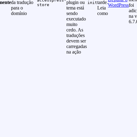
accesspress-
mente
da tradução
plugin ou
tarde.
init
store
WordPress
foi
para o
tema está
Leia
adi
domínio
sendo
como
na v
executado
6.7.
muito
cedo. As
traduções
devem ser
carregadas
na ação