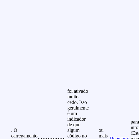
foi ativado
muito
cedo. Isso
geralmente
é um
indicador
para
de que
info
. O
algum
ou
(Est
carregamento
código no
mais
Depurar o
men