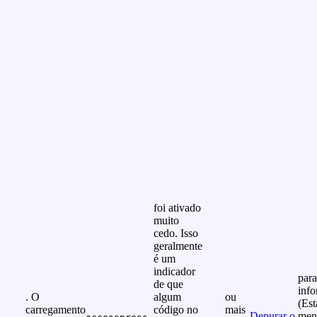
foi ativado
muito
cedo. Isso
geralmente
é um
indicador
para
de que
info
. O
algum
ou
(Est
carregamento
código no
mais
Depurar o
men