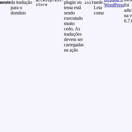
accesspress-
mente
da tradução
plugin ou
tarde.
init
store
WordPress
foi
para o
tema está
Leia
adi
domínio
sendo
como
na v
executado
6.7.
muito
cedo. As
traduções
devem ser
carregadas
na ação