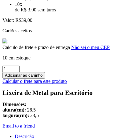
10x
de R$ 3,90 sem juros
Valor:
R$39,00
Cartões aceitos
Calculo de frete e prazo de entrega
Não sei o meu CEP
10 em estoque
Lixeira
de
Adicionar ao carrinho
Aço
Calcular o frete para este produto
-
301
Lixeira de Metal para Escritório
quantidade
Dimensões:
altura(cm):
26,5
largura(cm):
23,5
Email to a friend
Descrição