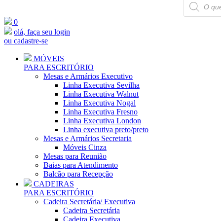
Pesquisar
produtos
0
olá, faça seu login
ou cadastre-se
MÓVEIS
PARA ESCRITÓRIO
Mesas e Armários Executivo
Linha Executiva Sevilha
Linha Executiva Walnut
Linha Executiva Nogal
Linha Executiva Fresno
Linha Executiva London
Linha executiva preto/preto
Mesas e Armários Secretaria
Móveis Cinza
Mesas para Reunião
Baias para Atendimento
Balcão para Recepção
CADEIRAS
PARA ESCRITÓRIO
Cadeira Secretária/ Executiva
Cadeira Secretária
Cadeira Executiva