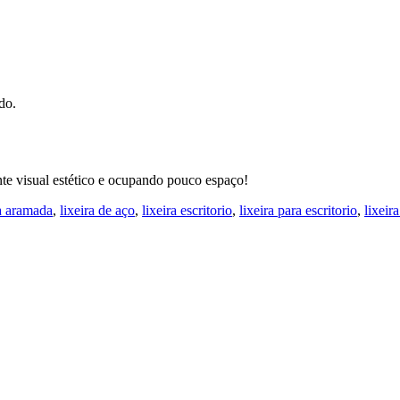
do.
nte visual estético e ocupando pouco espaço!
ra aramada
,
lixeira de aço
,
lixeira escritorio
,
lixeira para escritorio
,
lixeira