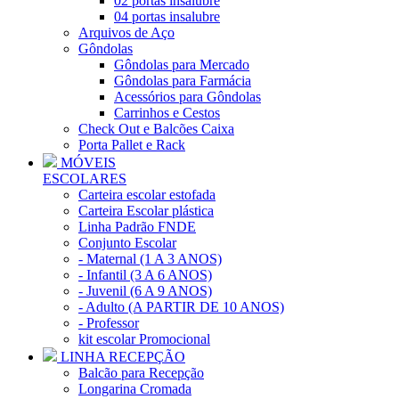
02 portas insalubre
04 portas insalubre
Arquivos de Aço
Gôndolas
Gôndolas para Mercado
Gôndolas para Farmácia
Acessórios para Gôndolas
Carrinhos e Cestos
Check Out e Balcões Caixa
Porta Pallet e Rack
MÓVEIS
ESCOLARES
Carteira escolar estofada
Carteira Escolar plástica
Linha Padrão FNDE
Conjunto Escolar
- Maternal (1 A 3 ANOS)
- Infantil (3 A 6 ANOS)
- Juvenil (6 A 9 ANOS)
- Adulto (A PARTIR DE 10 ANOS)
- Professor
kit escolar Promocional
LINHA RECEPÇÃO
Balcão para Recepção
Longarina Cromada