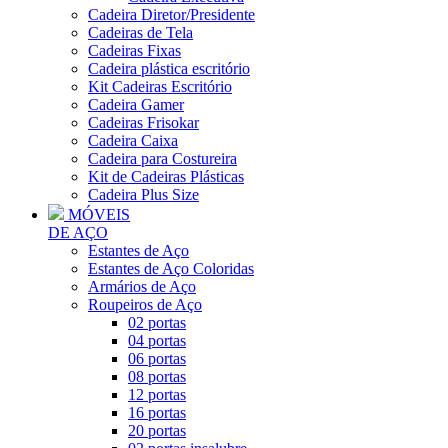
Cadeira Diretor/Presidente
Cadeiras de Tela
Cadeiras Fixas
Cadeira plástica escritório
Kit Cadeiras Escritório
Cadeira Gamer
Cadeiras Frisokar
Cadeira Caixa
Cadeira para Costureira
Kit de Cadeiras Plásticas
Cadeira Plus Size
MÓVEIS
DE AÇO
Estantes de Aço
Estantes de Aço Coloridas
Armários de Aço
Roupeiros de Aço
02 portas
04 portas
06 portas
08 portas
12 portas
16 portas
20 portas