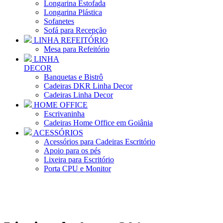
Longarina Estofada
Longarina Plástica
Sofanetes
Sofá para Recepção
LINHA REFEITÓRIO
Mesa para Refeitório
LINHA
DECOR
Banquetas e Bistrô
Cadeiras DKR Linha Decor
Cadeiras Linha Decor
HOME OFFICE
Escrivaninha
Cadeiras Home Office em Goiânia
ACESSÓRIOS
Acessórios para Cadeiras Escritório
Apoio para os pés
Lixeira para Escritório
Porta CPU e Monitor