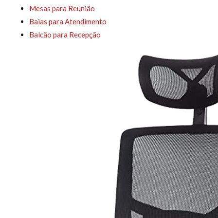
Mesas para Reunião
Baias para Atendimento
Balcão para Recepção