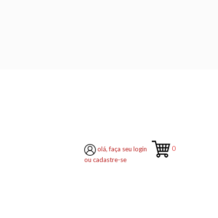
0
olá, faça seu login
ou cadastre-se