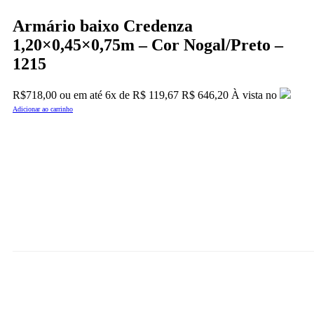
Armário baixo Credenza
1,20×0,45×0,75m – Cor Nogal/Preto –
1215
R$
718,00
ou em até
6x
de
R$
119,67
R$ 646,20
À vista no
Adicionar ao carrinho