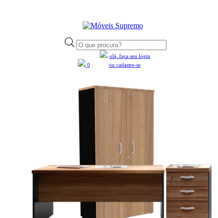
Pesquisar
produtos
olá, faça seu login
0
ou cadastre-se