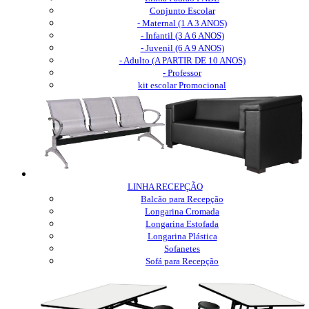
Conjunto Escolar
- Maternal (1 A 3 ANOS)
- Infantil (3 A 6 ANOS)
- Juvenil (6 A 9 ANOS)
- Adulto (A PARTIR DE 10 ANOS)
- Professor
kit escolar Promocional
LINHA RECEPÇÃO
Balcão para Recepção
Longarina Cromada
Longarina Estofada
Longarina Plástica
Sofanetes
Sofá para Recepção