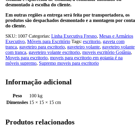
desmontado à escolha do cliente.
Em outras regiões a entrega será feita por transportadora, os
produtos são despachados desmontado e a montagem por conta
do cliente.
SKU:
1007
Categorias:
Linha Executiva Fresno
,
Mesas e Armários
Executivo
,
Móveis para Escritório
Tags:
escritorio
,
gaveta com
tranca
,
gaveteiro para escritorio
,
gaveteiro volante
,
gaveteiro volante
com tranca
,
gaveteiro volante escritorio
,
moveis escritório Goiânia
,
Moveis para escritorio
,
moveis para escritorio em goiania é na
móveis supremo
,
Supremo moveis para escritorio
Informação adicional
Peso
100 kg
Dimensões
15 × 15 × 15 cm
Produtos relacionados