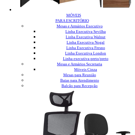
MÓVEIS
PARA ESCRITÓRIO
Mesas e Armários Executivo
Linha Executiva Sevilha
Linha Executiva Walnut
Linha Executiva Nogal
Linha Executiva Fresno
Linha Executiva London
Linha executiva preto/preto
Mesas e Armários Secretaria
Móveis Cinza
Mesas para Reunião
Baias para Atendimento
Balcão para Recepção