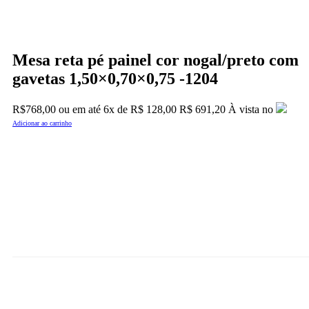
Mesa reta pé painel cor nogal/preto com
gavetas 1,50×0,70×0,75 -1204
O
O
R$
768,00
ou em até
6x
de
R$
128,00
R$ 691,20
À vista no
preço
preço
Adicionar ao carrinho
original
atual
era:
é:
R$997,00.
R$768,00.