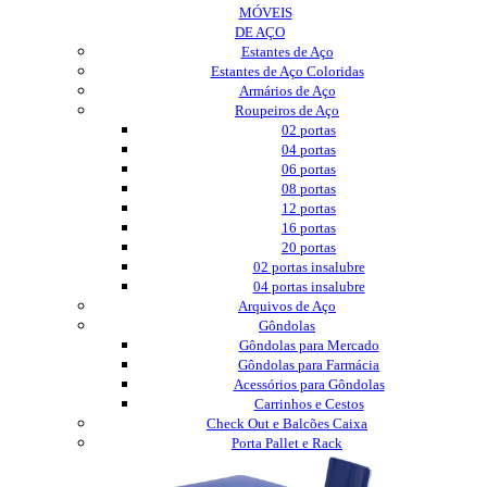
MÓVEIS
DE AÇO
Estantes de Aço
Estantes de Aço Coloridas
Armários de Aço
Roupeiros de Aço
02 portas
04 portas
06 portas
08 portas
12 portas
16 portas
20 portas
02 portas insalubre
04 portas insalubre
Arquivos de Aço
Gôndolas
Gôndolas para Mercado
Gôndolas para Farmácia
Acessórios para Gôndolas
Carrinhos e Cestos
Check Out e Balcões Caixa
Porta Pallet e Rack