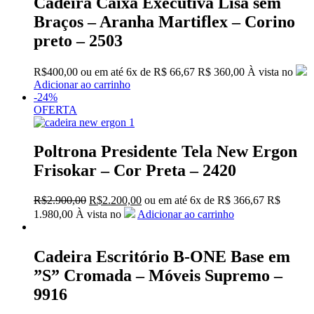
Cadeira Caixa Executiva Lisa sem
Braços – Aranha Martiflex – Corino
preto – 2503
R$
400,00
ou em até
6x
de
R$
66,67
R$ 360,00
À vista no
Adicionar ao carrinho
-24%
OFERTA
Poltrona Presidente Tela New Ergon
Frisokar – Cor Preta – 2420
O
O
R$
2.900,00
R$
2.200,00
ou em até
6x
de
R$
366,67
R$
preço
preço
1.980,00
À vista no
Adicionar ao carrinho
original
atual
era:
é:
R$2.900,00.
R$2.200,00.
Cadeira Escritório B-ONE Base em
”S” Cromada – Móveis Supremo –
9916