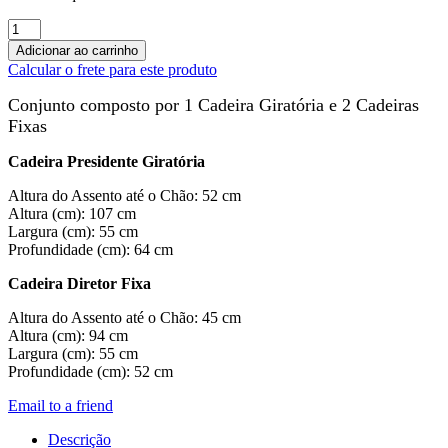
Conjunto
de
Adicionar ao carrinho
Cadeiras
Calcular o frete para este produto
Florença
cor
Conjunto composto por 1 Cadeira Giratória e 2 Cadeiras
Preto
Fixas
-
2912
Cadeira Presidente Giratória
quantidade
Altura do Assento até o Chão: 52 cm
Altura (cm): 107 cm
Largura (cm): 55 cm
Profundidade (cm): 64 cm
Cadeira Diretor Fixa
Altura do Assento até o Chão: 45 cm
Altura (cm): 94 cm
Largura (cm): 55 cm
Profundidade (cm): 52 cm
Email to a friend
Descrição