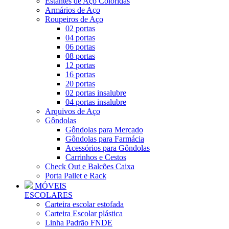
Estantes de Aço Coloridas
Armários de Aço
Roupeiros de Aço
02 portas
04 portas
06 portas
08 portas
12 portas
16 portas
20 portas
02 portas insalubre
04 portas insalubre
Arquivos de Aço
Gôndolas
Gôndolas para Mercado
Gôndolas para Farmácia
Acessórios para Gôndolas
Carrinhos e Cestos
Check Out e Balcões Caixa
Porta Pallet e Rack
MÓVEIS
ESCOLARES
Carteira escolar estofada
Carteira Escolar plástica
Linha Padrão FNDE