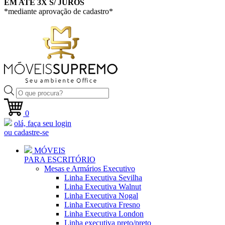
EM ATÉ 3X S/ JUROS
*mediante aprovação de cadastro*
Pesquisar
produtos
0
olá, faça seu login
ou cadastre-se
MÓVEIS
PARA ESCRITÓRIO
Mesas e Armários Executivo
Linha Executiva Sevilha
Linha Executiva Walnut
Linha Executiva Nogal
Linha Executiva Fresno
Linha Executiva London
Linha executiva preto/preto