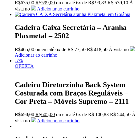
O
O
R$
635,00
R$
599,00
ou em até
6x
de
R$
99,83
R$ 539,10
À
preço
preço
vista no
Adicionar ao carrinho
original
atual
era:
é:
R$635,00.
R$599,00.
Cadeira Caixa Secretária – Aranha
Plaxmetal – 2502
R$
465,00
ou em até
6x
de
R$
77,50
R$ 418,50
À vista no
Adicionar ao carrinho
-7%
OFERTA
Cadeira Diretorzinha Back System
Costurada com Braços Reguláveis –
Cor Preta – Móveis Supremo – 2111
O
O
R$
650,00
R$
605,00
ou em até
6x
de
R$
100,83
R$ 544,50
À
preço
preço
vista no
Adicionar ao carrinho
original
atual
era:
é:
R$650,00.
R$605,00.