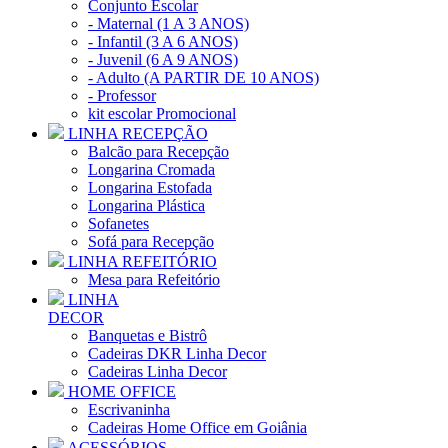
Conjunto Escolar
- Maternal (1 A 3 ANOS)
- Infantil (3 A 6 ANOS)
- Juvenil (6 A 9 ANOS)
- Adulto (A PARTIR DE 10 ANOS)
- Professor
kit escolar Promocional
LINHA RECEPÇÃO
Balcão para Recepção
Longarina Cromada
Longarina Estofada
Longarina Plástica
Sofanetes
Sofá para Recepção
LINHA REFEITÓRIO
Mesa para Refeitório
LINHA
DECOR
Banquetas e Bistrô
Cadeiras DKR Linha Decor
Cadeiras Linha Decor
HOME OFFICE
Escrivaninha
Cadeiras Home Office em Goiânia
ACESSÓRIOS