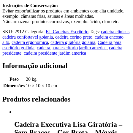
Instruções de Conservação:
Evitar expor/utilizar os produtos em ambientes com alta umidade,
exemplo: câmaras frias, saunas e áreas molhadas.
Não armazenar produtos corrosivos, exemplo: ácido, cloro etc.
SKU:
2912
Categoria:
Kit Cadeiras Escritório
Tags:
cadeira clinicas
,
cadeira confortavel goiania
,
cadeira corino preto
,
cadeira encosto
alto
,
cadeira ergonomica
,
cadeira giratória goiania
,
Cadeira para
escritório goiânia
,
cadeira para escritorio jardim america
,
cadeira
presidente
,
cadeira presidente jardim america
Informação adicional
Peso
20 kg
Dimensões
10 × 10 × 10 cm
Produtos relacionados
Cadeira Executiva Lisa Giratória –
Sem Braços – Cor Preta – Móveis