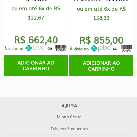
ou em até
6x
de
R$
preço
pre
ou em até
6x
de
R$
122,67
original
atu
158,33
era:
é:
R$1.030,00.
R$9
R$ 662,40
R$ 855,00
À vista no
À vista no
ADICIONAR AO
ADICIONAR AO
CARRINHO
CARRINHO
AJUDA
Minha Conta
Dúvidas Frequentes