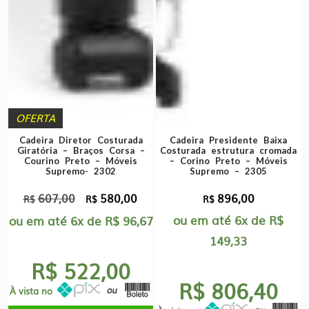
OFERTA
Cadeira Diretor Costurada
Cadeira Presidente Baixa
Giratória – Braços Corsa –
Costurada estrutura cromada
Courino Preto – Móveis
– Corino Preto – Móveis
Supremo- 2302
Supremo – 2305
607,00
580,00
896,00
O
O
R$
R$
R$
preço
preço
ou em até
6x
de
R$
ou em até
6x
de
R$
96,67
original
atual
149,33
era:
é:
R$ 522,00
R$607,00.
R$580,00.
R$ 806,40
À vista no