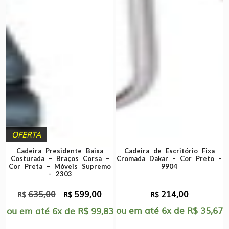
OFERTA
Cadeira Presidente Baixa
Cadeira de Escritório Fixa
Costurada – Braços Corsa –
Cromada Dakar – Cor Preto –
Cor Preta – Móveis Supremo
9904
– 2303
635,00
599,00
214,00
O
O
R$
R$
R$
preço
preço
ou em até
6x
de
R$
35,67
ou em até
6x
de
R$
99,83
original
atual