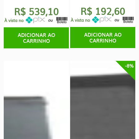
era:
é:
R$ 192,60
R$ 539,10
R$635,00.
R$599,00.
À vista no
À vista no
ADICIONAR AO
ADICIONAR AO
CARRINHO
CARRINHO
-8%