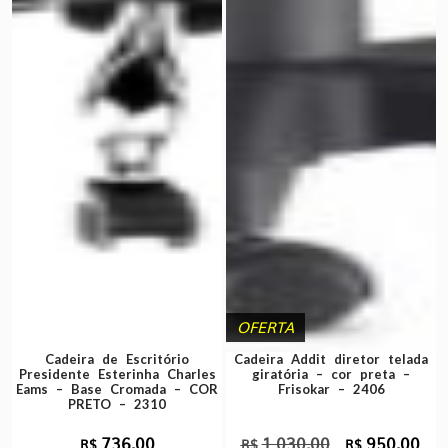
OFERTA
Cadeira de Escritório
Cadeira Addit diretor telada
Presidente Esterinha Charles
giratória – cor preta –
Eams – Base Cromada – COR
Frisokar – 2406
PRETO – 2310
736,00
1.030,00
950,00
O
O
R$
R$
R$