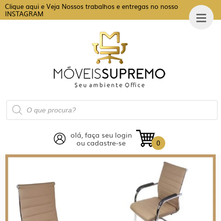
Clique aqui e Veja Nossos trabalhos e entregas no nosso
INSTAGRAM
Pesquisar
produtos
olá, faça seu login
ou cadastre-se
0