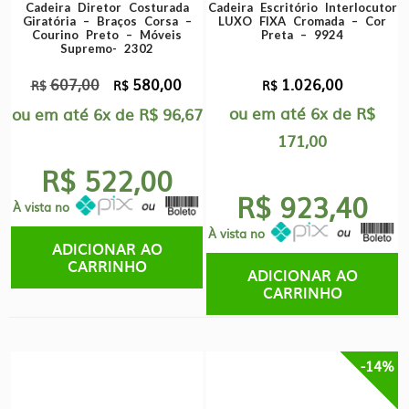
Cadeira Diretor Costurada
Cadeira Escritório Interlocutor
Giratória – Braços Corsa –
LUXO FIXA Cromada – Cor
Courino Preto – Móveis
Preta – 9924
Supremo- 2302
607,00
580,00
1.026,00
O
O
R$
R$
R$
preço
preço
ou em até
6x
de
R$
ou em até
6x
de
R$
96,67
original
atual
171,00
era:
é:
R$ 522,00
R$607,00.
R$580,00.
R$ 923,40
À vista no
À vista no
ADICIONAR AO
CARRINHO
ADICIONAR AO
CARRINHO
-14%