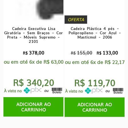
OFERTA
Cadeira Executiva Lisa
Cadeira Plástica 4 pés –
Giratória – Sem Braços – Cor
Polipropileno – Cor Azul –
Preta – Móveis Supremo –
Masticmol – 2006
2101
378,00
155,00
133,00
O
O
R$
R$
R$
ou em até
6x
de
R$
63,00
preço
preç
ou em até
6x
de
R$
22,17
original
atual
era:
é:
R$ 340,20
R$ 119,70
R$155,00.
R$13
À vista no
À vista no
ADICIONAR AO
ADICIONAR AO
CARRINHO
CARRINHO