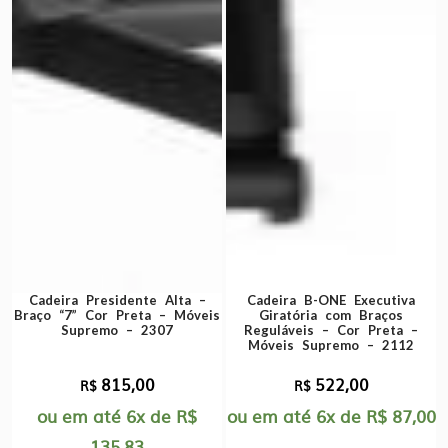
Cadeira Presidente Alta –
Cadeira B-ONE Executiva
Braço “7” Cor Preta – Móveis
Giratória com Braços
Supremo – 2307
Reguláveis – Cor Preta –
Móveis Supremo – 2112
815,00
522,00
R$
R$
ou em até
6x
de
R$
ou em até
6x
de
R$
87,00
135,83