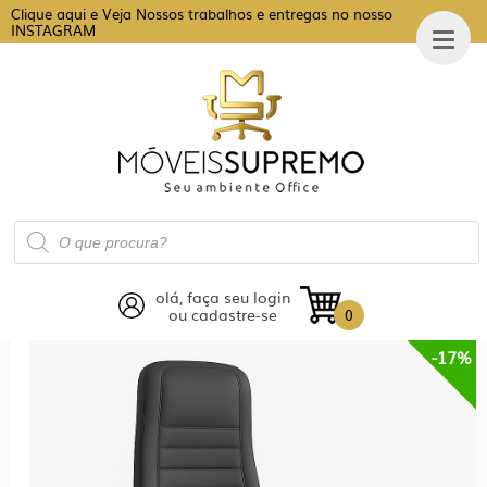
Clique aqui e Veja Nossos trabalhos e entregas no nosso
INSTAGRAM
Pesquisar
produtos
olá, faça seu login
ou cadastre-se
0
-17%