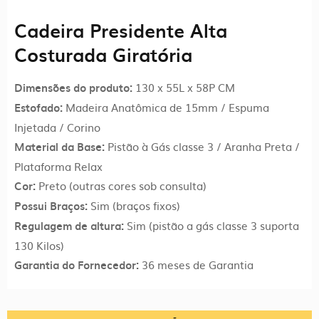
Preto
Cadeira Presidente Alta
-
Móveis
Costurada Giratória
Supremo
-
130 x 55L x 58P CM
Dimensões do produto:
2306
Madeira Anatômica de 15mm / Espuma
Estofado:
quantidade
Injetada / Corino
Pistão à Gás classe 3 / Aranha Preta /
Material da Base
:
Plataforma Relax
Preto (outras cores sob consulta)
Cor:
Sim (braços fixos)
Possui Braços:
Sim (pistão a gás classe 3 suporta
Regulagem de altura:
130 Kilos)
36 meses de Garantia
Garantia do Fornecedor: