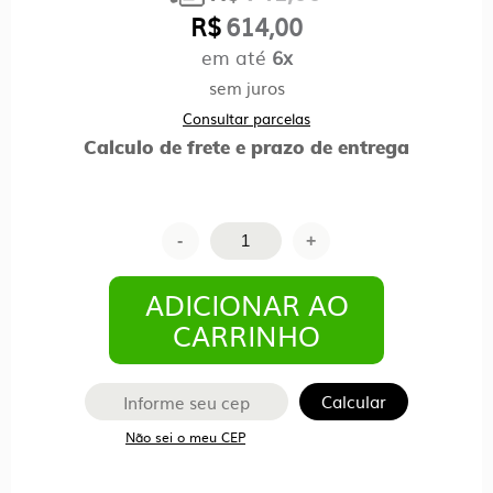
preço
R$
614,00
original
em até
6x
O
era:
preço
sem juros
R$741,00.
atual
Consultar parcelas
é:
Calculo de frete e prazo de entrega
R$614,00.
Cadeira
-
+
Escritório
Presidente
ADICIONAR AO
Alta
CARRINHO
com
Braços
Calcular
Corsa
Não sei o meu CEP
–
Cor