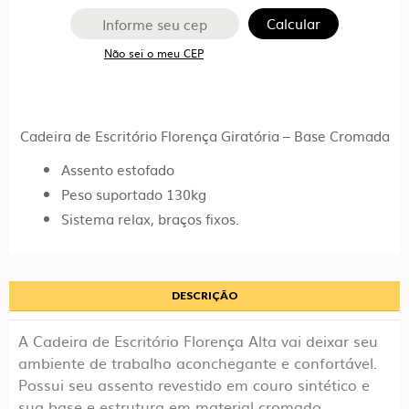
–
Calcular
Base
Não sei o meu CEP
Cromada
–
COR
PRETO
Cadeira de Escritório Florença Giratória – Base Cromada
–
Assento estofado
OR
Peso suportado 130kg
DESIGN
Sistema relax, braços fixos.
-
2308
quantidade
DESCRIÇÃO
A Cadeira de Escritório Florença Alta vai deixar seu
ambiente de trabalho aconchegante e confortável.
Possui seu assento revestido em couro sintético e
sua base e estrutura em material cromado.