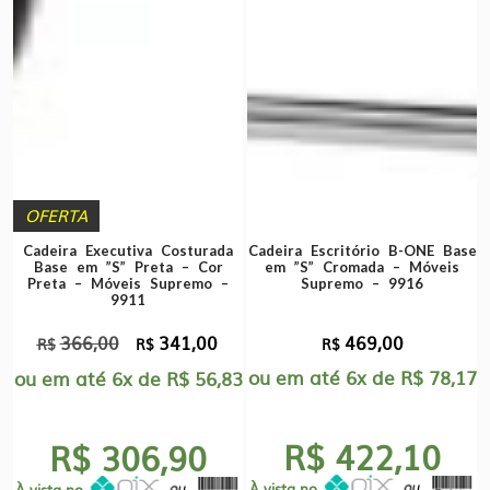
OFERTA
Cadeira Executiva Costurada
Cadeira Escritório B-ONE Base
Base em ”S” Preta – Cor
em ”S” Cromada – Móveis
Preta – Móveis Supremo –
Supremo – 9916
9911
366,00
341,00
469,00
O
O
R$
R$
R$
preço
preço
ou em até
6x
de
R$
78,17
ou em até
6x
de
R$
56,83
original
atual
era:
é:
R$ 422,10
R$ 306,90
R$366,00.
R$341,00.
À vista no
À vista no