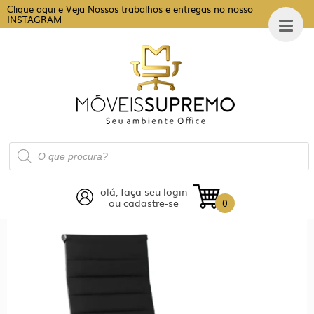
Clique aqui e Veja Nossos trabalhos e entregas no nosso
INSTAGRAM
Pesquisar
produtos
olá, faça seu login
ou cadastre-se
0