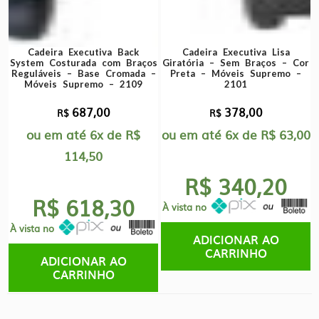
Cadeira Executiva Back
Cadeira Executiva Lisa
System Costurada com Braços
Giratória – Sem Braços – Cor
Reguláveis – Base Cromada –
Preta – Móveis Supremo –
Móveis Supremo – 2109
2101
687,00
378,00
R$
R$
ou em até
6x
de
R$
ou em até
6x
de
R$
63,00
114,50
R$ 340,20
R$ 618,30
À vista no
À vista no
ADICIONAR AO
CARRINHO
ADICIONAR AO
CARRINHO