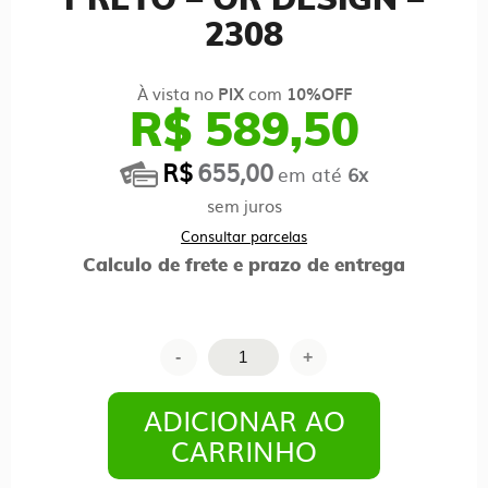
PRETO – OR DESIGN –
2308
À vista no
com
PIX
10%OFF
R$ 589,50
R$
655,00
em até
6x
sem juros
Consultar parcelas
Calculo de frete e prazo de entrega
Cadeira
-
+
de
Escritório
ADICIONAR AO
Florença
CARRINHO
Giratória