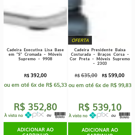
OFERTA
Cadeira Executiva Lisa Base
Cadeira Presidente Baixa
em ”S” Cromada – Móveis
Costurada – Braços Corsa –
Supremo – 9908
Cor Preta – Móveis Supremo
– 2303
392,00
635,00
599,00
O
O
R$
R$
R$
ou em até
6x
de
R$
65,33
preço
preç
ou em até
6x
de
R$
99,83
original
atual
era:
é:
R$ 352,80
R$ 539,10
R$635,00.
R$59
À vista no
À vista no
ADICIONAR AO
ADICIONAR AO
CARRINHO