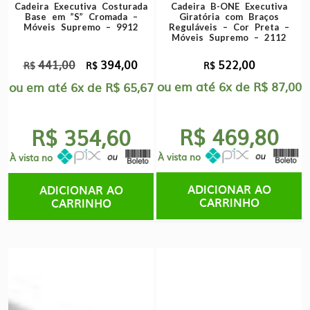
Cadeira Executiva Costurada
Cadeira B-ONE Executiva
Base em ”S” Cromada –
Giratória com Braços
Móveis Supremo – 9912
Reguláveis – Cor Preta –
Móveis Supremo – 2112
441,00
394,00
522,00
O
O
R$
R$
R$
preço
preço
ou em até
6x
de
R$
87,00
ou em até
6x
de
R$
65,67
original
atual
era:
é:
R$ 469,80
R$ 354,60
R$441,00.
R$394,00.
À vista no
À vista no
ADICIONAR AO
ADICIONAR AO
CARRINHO
CARRINHO