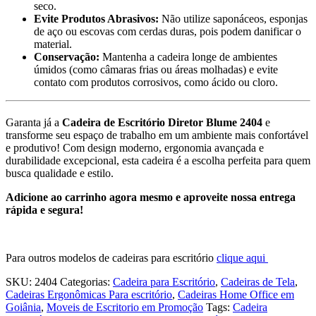
seco.
Evite Produtos Abrasivos:
Não utilize saponáceos, esponjas
de aço ou escovas com cerdas duras, pois podem danificar o
material.
Conservação:
Mantenha a cadeira longe de ambientes
úmidos (como câmaras frias ou áreas molhadas) e evite
contato com produtos corrosivos, como ácido ou cloro.
Garanta já a
Cadeira de Escritório Diretor Blume 2404
e
transforme seu espaço de trabalho em um ambiente mais confortável
e produtivo! Com design moderno, ergonomia avançada e
durabilidade excepcional, esta cadeira é a escolha perfeita para quem
busca qualidade e estilo.
Adicione ao carrinho agora mesmo e aproveite nossa entrega
rápida e segura!
Para outros modelos de cadeiras para escritório
clique aqui
SKU:
2404
Categorias:
Cadeira para Escritório
,
Cadeiras de Tela
,
Cadeiras Ergonômicas Para escritório
,
Cadeiras Home Office em
Goiânia
,
Moveis de Escritorio em Promoção
Tags:
Cadeira