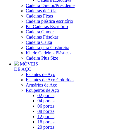
Cadeira Executiva
Cadeira Diretor/Presidente
Cadeiras de Tela
Cadeiras Fixas
Cadeira plástica escritório
Kit Cadeiras Escritório
Cadeira Gamer
Cadeiras Frisokar
Cadeira Caixa
Cadeira para Costureira
Kit de Cadeiras Plásticas
Cadeira Plus Size
MÓVEIS
DE AÇO
Estantes de Aço
Estantes de Aço Coloridas
Armários de Aço
Roupeiros de Aço
02 portas
04 portas
06 portas
08 portas
12 portas
16 portas
20 portas