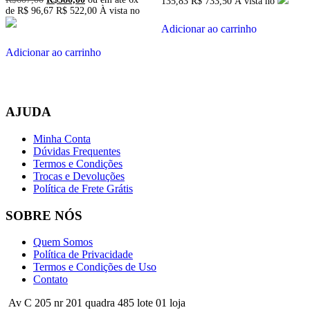
135,83
R$ 733,50
À vista no
preço
preço
de
R$
96,67
R$ 522,00
À vista no
original
atual
Adicionar ao carrinho
era:
é:
R$607,00.
R$580,00.
Adicionar ao carrinho
AJUDA
Minha Conta
Dúvidas Frequentes
Termos e Condições
Trocas e Devoluções
Política de Frete Grátis
SOBRE NÓS
Quem Somos
Política de Privacidade
Termos e Condições de Uso
Contato
Av C 205 nr 201 quadra 485 lote 01 loja