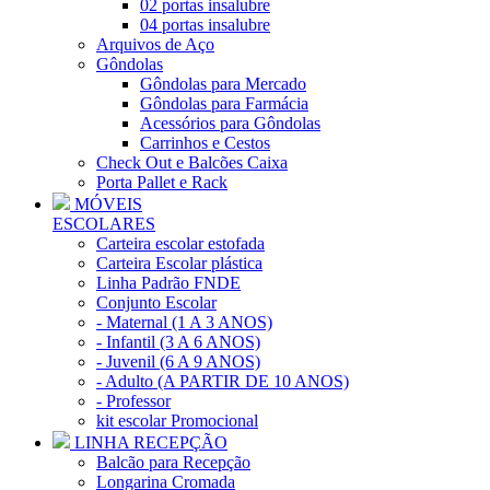
02 portas insalubre
04 portas insalubre
Arquivos de Aço
Gôndolas
Gôndolas para Mercado
Gôndolas para Farmácia
Acessórios para Gôndolas
Carrinhos e Cestos
Check Out e Balcões Caixa
Porta Pallet e Rack
MÓVEIS
ESCOLARES
Carteira escolar estofada
Carteira Escolar plástica
Linha Padrão FNDE
Conjunto Escolar
- Maternal (1 A 3 ANOS)
- Infantil (3 A 6 ANOS)
- Juvenil (6 A 9 ANOS)
- Adulto (A PARTIR DE 10 ANOS)
- Professor
kit escolar Promocional
LINHA RECEPÇÃO
Balcão para Recepção
Longarina Cromada