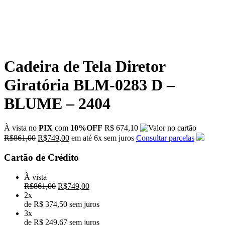
Cadeira de Tela Diretor
Giratória BLM-0283 D –
BLUME – 2404
À vista no
PIX
com
10%OFF
R$ 674,10
O
O
R$
861,00
R$
749,00
em até
6x
sem juros
Consultar parcelas
preço
preço
original
atual
Cartão de Crédito
era:
é:
R$861,00.
R$749,00.
À vista
O
O
R$
861,00
R$
749,00
preço
preço
2x
original
atual
de R$ 374,50 sem juros
era:
é:
3x
R$861,00.
R$749,00.
de R$ 249,67 sem juros