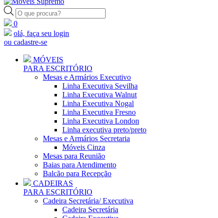
Pesquisar
produtos
0
olá, faça seu login
ou cadastre-se
MÓVEIS
PARA ESCRITÓRIO
Mesas e Armários Executivo
Linha Executiva Sevilha
Linha Executiva Walnut
Linha Executiva Nogal
Linha Executiva Fresno
Linha Executiva London
Linha executiva preto/preto
Mesas e Armários Secretaria
Móveis Cinza
Mesas para Reunião
Baias para Atendimento
Balcão para Recepção
CADEIRAS
PARA ESCRITÓRIO
Cadeira Secretária/ Executiva
Cadeira Secretária