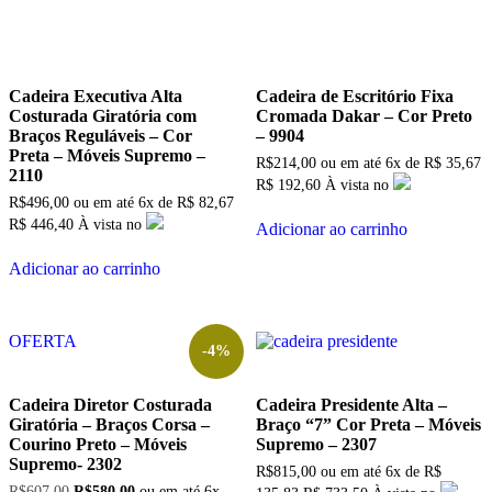
Cadeira Executiva Alta
Cadeira de Escritório Fixa
Costurada Giratória com
Cromada Dakar – Cor Preto
Braços Reguláveis – Cor
– 9904
Preta – Móveis Supremo –
R$
214,00
ou em até
6x
de
R$
35,67
2110
R$ 192,60
À vista no
R$
496,00
ou em até
6x
de
R$
82,67
R$ 446,40
À vista no
Adicionar ao carrinho
Adicionar ao carrinho
OFERTA
-4%
Cadeira Diretor Costurada
Cadeira Presidente Alta –
Giratória – Braços Corsa –
Braço “7” Cor Preta – Móveis
Courino Preto – Móveis
Supremo – 2307
Supremo- 2302
R$
815,00
ou em até
6x
de
R$
O
O
R$
607,00
R$
580,00
ou em até
6x