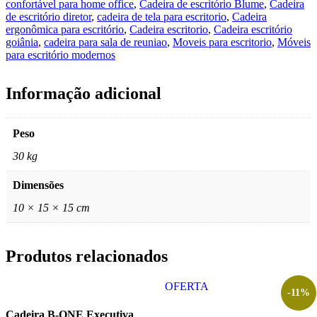
confortável para home office
,
Cadeira de escritório Blume
,
Cadeira
de escritório diretor
,
cadeira de tela para escritorio
,
Cadeira
ergonômica para escritório
,
Cadeira escritorio
,
Cadeira escritório
goiânia
,
cadeira para sala de reuniao
,
Moveis para escritorio
,
Móveis
para escritório modernos
Informação adicional
Peso
30 kg
Dimensões
10 × 15 × 15 cm
Produtos relacionados
OFERTA
-11%
Cadeira B-ONE Executiva