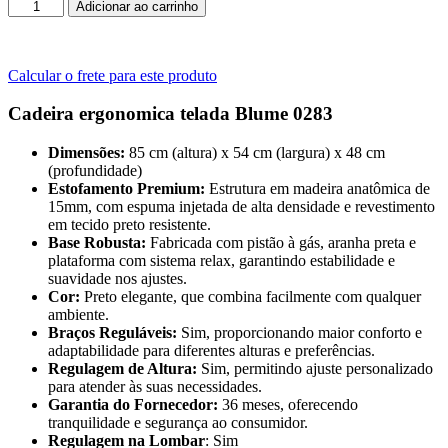
Cadeira
Adicionar ao carrinho
de
Tela
Diretor
Giratória
Calcular o frete para este produto
BLM-
0283
Cadeira ergonomica telada Blume 0283
D
–
Dimensões:
85 cm (altura) x 54 cm (largura) x 48 cm
BLUME
(profundidade)
–
Estofamento Premium:
Estrutura em madeira anatômica de
2404
15mm, com espuma injetada de alta densidade e revestimento
quantidade
em tecido preto resistente.
Base Robusta:
Fabricada com pistão à gás, aranha preta e
plataforma com sistema relax, garantindo estabilidade e
suavidade nos ajustes.
Cor:
Preto elegante, que combina facilmente com qualquer
ambiente.
Braços Reguláveis:
Sim, proporcionando maior conforto e
adaptabilidade para diferentes alturas e preferências.
Regulagem de Altura:
Sim, permitindo ajuste personalizado
para atender às suas necessidades.
Garantia do Fornecedor:
36 meses, oferecendo
tranquilidade e segurança ao consumidor.
Regulagem na Lombar
: Sim