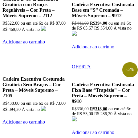
Giratória com Braços
Cadeira Executiva Costurada
Reguláveis – Cor Preta –
Base em ”S” Cromada –
Móveis Supremo – 2112
Móveis Supremo – 9912
O
O
R$
522,00
ou em até
6x
de
R$
87,00
R$
441,00
R$
394,00
ou em até
6x
preço
preço
de
R$
65,67
R$ 354,60
À vista no
R$ 469,80
À vista no
original
atual
era:
é:
Adicionar ao carrinho
R$441,00.
R$394,00.
Adicionar ao carrinho
OFERTA
-5%
Cadeira Executiva Costurada
Giratória Sem Braços – Cor
Cadeira Executiva Costurada
Preta – Móveis Supremo –
Fixa Base “Trapézio” – Cor
2105
Preta – Móveis Supremo –
9910
R$
438,00
ou em até
6x
de
R$
73,00
O
O
R$
336,00
R$
318,00
ou em até
6x
R$ 394,20
À vista no
preço
preço
de
R$
53,00
R$ 286,20
À vista no
original
atual
Adicionar ao carrinho
era:
é:
R$336,00.
R$318,00.
Adicionar ao carrinho