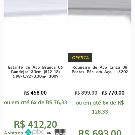
OFERTA
Estante de Aço Branca 06
Roupeiro de Aço Cinza 08
Bandejas 30cm (#22-18)
Portas Pés em Aço – 3202
1,98×0,92×0,30m- 3009
458,00
899,00
770,00
O
O
R$
R$
R$
ou em até
6x
de
R$
76,33
preço
preç
ou em até
6x
de
R$
original
atual
128,33
era:
é:
R$ 412,20
R$899,00.
R$77
R$ 693,00
À vista no