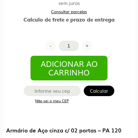
sem juros
Consultar parcelas
Calculo de frete e prazo de entrega
Armário
-
+
de
Aço
ADICIONAR AO
cinza
CARRINHO
c/
02
Calcular
portas
Não sei o meu CEP
REFORÇADO
–
PA
120
Armário de Aço cinza c/ 02 portas – PA 120
–