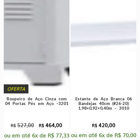
OFERTA
Roupeiro de Aço Cinza com
Estante de Aço Branca 06
04 Portas Pés em Aço –3201
Bandejas 40cm (#26-20)
1,98×0,92×0,40m – 3010
527,00
464,00
420,00
O
O
R$
R$
R$
preço
preço
ou em até
6x
de
R$
70,00
ou em até
6x
de
R$
77,33