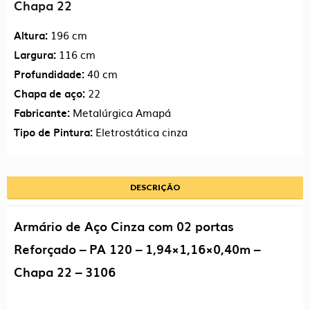
Chapa 22
1,94×1,16×0,40m
–
196 cm
Altura:
CHAPA
116 cm
Largura:
#
40 cm
Profundidade:
22
22
Chapa de aço:
–
Metalúrgica Amapá
Fabricante:
3106
Eletrostática cinza
Tipo de Pintura:
quantidade
DESCRIÇÃO
Armário de Aço Cinza com 02 portas
Reforçado – PA 120 – 1,94×1,16×0,40m –
Chapa 22 – 3106