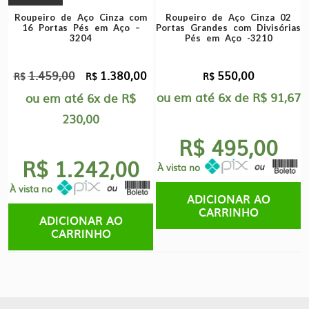
Roupeiro de Aço Cinza com
Roupeiro de Aço Cinza 02
16 Portas Pés em Aço –
Portas Grandes com Divisórias
3204
Pés em Aço -3210
1.459,00
1.380,00
550,00
O
O
R$
R$
R$
preço
preço
ou em até
6x
de
R$
91,67
ou em até
6x
de
R$
original
atual
230,00
era:
é:
R$ 495,00
R$1.459,00.
R$1.380,00.
R$ 1.242,00
À vista no
À vista no
ADICIONAR AO
CARRINHO
ADICIONAR AO
CARRINHO