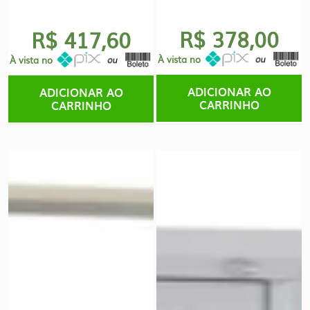
original
atual
era:
é:
R$ 378,00
R$ 417,60
R$527,00.
R$464,00.
À vista no
À vista no
ADICIONAR AO
ADICIONAR AO
CARRINHO
CARRINHO