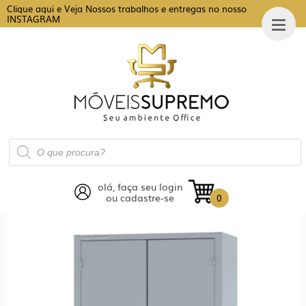
Clique aqui e Veja Nossos trabalhos e entregas no nosso
INSTAGRAM
Pesquisar
produtos
olá, faça seu login
ou cadastre-se
0