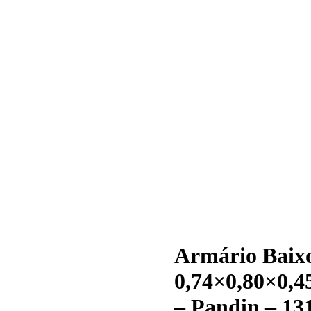
Armário Baixo
0,74×0,80×0,4
– Pandin – 13