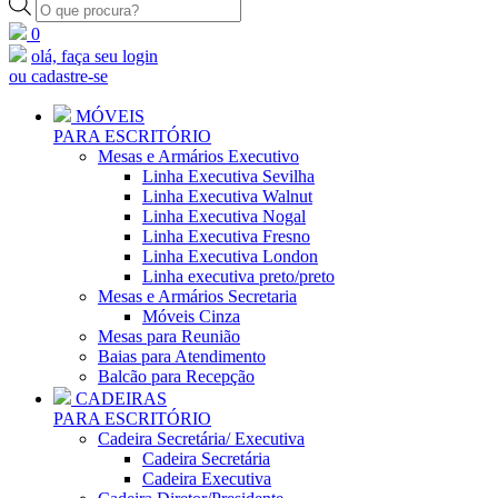
Pesquisar
produtos
0
olá, faça seu login
ou cadastre-se
MÓVEIS
PARA ESCRITÓRIO
Mesas e Armários Executivo
Linha Executiva Sevilha
Linha Executiva Walnut
Linha Executiva Nogal
Linha Executiva Fresno
Linha Executiva London
Linha executiva preto/preto
Mesas e Armários Secretaria
Móveis Cinza
Mesas para Reunião
Baias para Atendimento
Balcão para Recepção
CADEIRAS
PARA ESCRITÓRIO
Cadeira Secretária/ Executiva
Cadeira Secretária
Cadeira Executiva