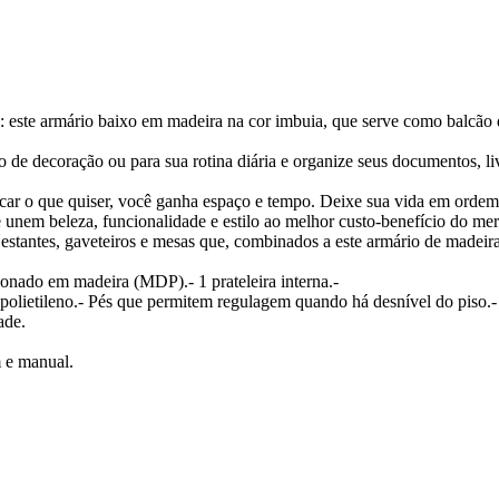
e: este armário baixo em madeira na cor imbuia, que serve como balcão 
de decoração ou para sua rotina diária e organize seus documentos, livro
locar o que quiser, você ganha espaço e tempo. Deixe sua vida em orde
e unem beleza, funcionalidade e estilo ao melhor custo-benefício do me
 estantes, gaveteiros e mesas que, combinados a este armário de madei
o em madeira (MDP).- 1 prateleira interna.-
 polietileno.- Pés que permitem regulagem quando há desnível do piso.-
ade.
 e manual.