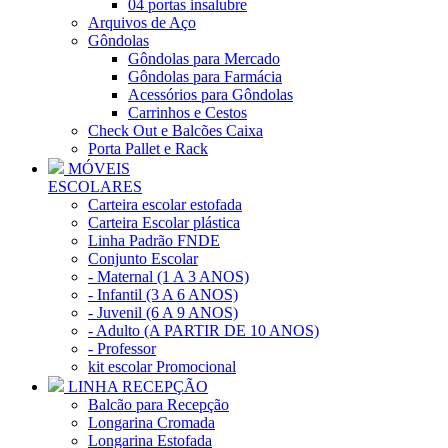
04 portas insalubre
Arquivos de Aço
Gôndolas
Gôndolas para Mercado
Gôndolas para Farmácia
Acessórios para Gôndolas
Carrinhos e Cestos
Check Out e Balcões Caixa
Porta Pallet e Rack
MÓVEIS
ESCOLARES
Carteira escolar estofada
Carteira Escolar plástica
Linha Padrão FNDE
Conjunto Escolar
- Maternal (1 A 3 ANOS)
- Infantil (3 A 6 ANOS)
- Juvenil (6 A 9 ANOS)
- Adulto (A PARTIR DE 10 ANOS)
- Professor
kit escolar Promocional
LINHA RECEPÇÃO
Balcão para Recepção
Longarina Cromada
Longarina Estofada