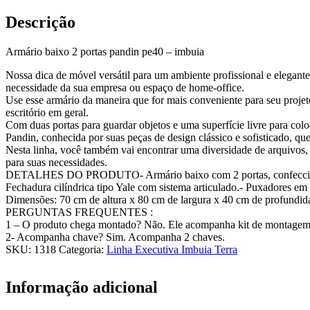
Descrição
Armário baixo 2 portas pandin pe40 – imbuia
Nossa dica de móvel versátil para um ambiente profissional e elegant
necessidade da sua empresa ou espaço de home-office.
Use esse armário da maneira que for mais conveniente para seu projeto 
escritório em geral.
Com duas portas para guardar objetos e uma superfície livre para co
Pandin, conhecida por suas peças de design clássico e sofisticado, qu
Nesta linha, você também vai encontrar uma diversidade de arquivos,
para suas necessidades.
DETALHES DO PRODUTO- Armário baixo com 2 portas, confeccionad
Fechadura cilíndrica tipo Yale com sistema articulado.- Puxadores em
Dimensões: 70 cm de altura x 80 cm de largura x 40 cm de profundid
PERGUNTAS FREQUENTES :
1 – O produto chega montado? Não. Ele acompanha kit de montagem
2- Acompanha chave? Sim. Acompanha 2 chaves.
SKU:
1318
Categoria:
Linha Executiva Imbuia Terra
Informação adicional