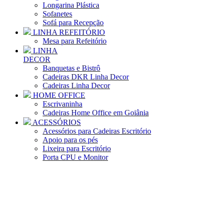
Longarina Plástica
Sofanetes
Sofá para Recepção
LINHA REFEITÓRIO
Mesa para Refeitório
LINHA
DECOR
Banquetas e Bistrô
Cadeiras DKR Linha Decor
Cadeiras Linha Decor
HOME OFFICE
Escrivaninha
Cadeiras Home Office em Goiânia
ACESSÓRIOS
Acessórios para Cadeiras Escritório
Apoio para os pés
Lixeira para Escritório
Porta CPU e Monitor