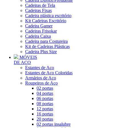
Cadeira Diretor/Presidente
Cadeiras de Tela
Cadeiras Fixas
Cadeira plástica escritório
Kit Cadeiras Escritório
Cadeira Gamer
Cadeiras Frisokar
Cadeira Caixa
Cadeira para Costureira
Kit de Cadeiras Plásticas
Cadeira Plus Size
MÓVEIS
DE AÇO
Estantes de Aço
Estantes de Aço Coloridas
Armários de Aço
Roupeiros de Aço
02 portas
04 portas
06 portas
08 portas
12 portas
16 portas
20 portas
02 portas insalubre