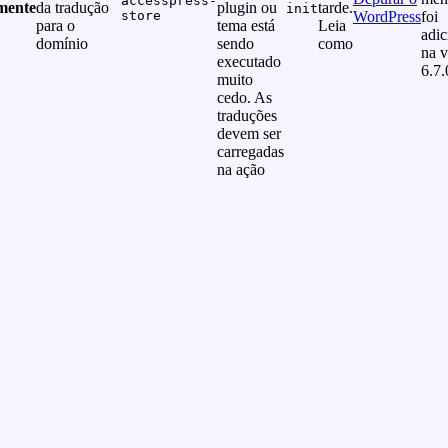
accesspress-
mente
da tradução
plugin ou
tarde.
init
store
WordPress
foi
para o
tema está
Leia
adi
domínio
sendo
como
na v
executado
6.7.
muito
cedo. As
traduções
devem ser
carregadas
na ação