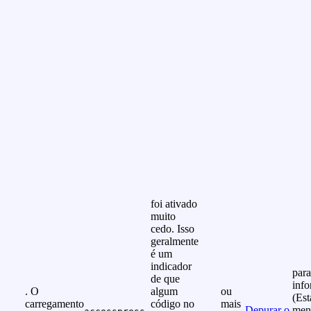
foi ativado
muito
cedo. Isso
geralmente
é um
indicador
para
de que
info
. O
algum
ou
(Est
carregamento
código no
mais
Depurar o
men