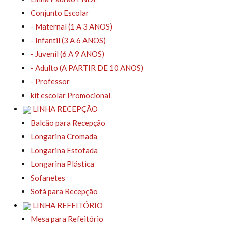
Conjunto Escolar
- Maternal (1 A 3 ANOS)
- Infantil (3 A 6 ANOS)
- Juvenil (6 A 9 ANOS)
- Adulto (A PARTIR DE 10 ANOS)
- Professor
kit escolar Promocional
LINHA RECEPÇÃO
Balcão para Recepção
Longarina Cromada
Longarina Estofada
Longarina Plástica
Sofanetes
Sofá para Recepção
LINHA REFEITÓRIO
Mesa para Refeitório