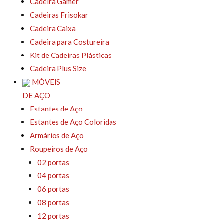
Cadeira Gamer
Cadeiras Frisokar
Cadeira Caixa
Cadeira para Costureira
Kit de Cadeiras Plásticas
Cadeira Plus Size
MÓVEIS
DE AÇO
Estantes de Aço
Estantes de Aço Coloridas
Armários de Aço
Roupeiros de Aço
02 portas
04 portas
06 portas
08 portas
12 portas