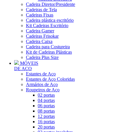
Cadeira Diretor/Presidente
Cadeiras de Tela
Cadeiras Fixas
Cadeira plástica escritório
Kit Cadeiras Escritório
Cadeira Gamer
Cadeiras Frisokar
Cadeira Caixa
Cadeira para Costureira
Kit de Cadeiras Plásticas
Cadeira Plus Size
MÓVEIS
DE AÇO
Estantes de Aço
Estantes de Aço Coloridas
Armários de Aço
Roupeiros de Aço
02 portas
04 portas
06 portas
08 portas
12 portas
16 portas
20 portas