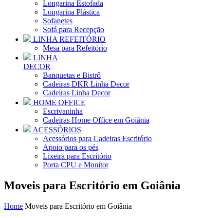
Longarina Estofada
Longarina Plástica
Sofanetes
Sofá para Recepção
LINHA REFEITÓRIO
Mesa para Refeitório
LINHA
DECOR
Banquetas e Bistrô
Cadeiras DKR Linha Decor
Cadeiras Linha Decor
HOME OFFICE
Escrivaninha
Cadeiras Home Office em Goiânia
ACESSÓRIOS
Acessórios para Cadeiras Escritório
Apoio para os pés
Lixeira para Escritório
Porta CPU e Monitor
Moveis para Escritório em Goiânia
Home
Moveis para Escritório em Goiânia