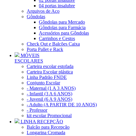
02 portas insalubre
04 portas insalubre
Arquivos de Aço
Gôndolas
Gôndolas para Mercado
Gôndolas para Farmácia
Acessórios para Gôndolas
Carrinhos e Cestos
Check Out e Balcões Caixa
Porta Pallet e Rack
MÓVEIS
ESCOLARES
Carteira escolar estofada
Carteira Escolar plástica
Linha Padrão FNDE
Conjunto Escolar
- Maternal (1 A 3 ANOS)
- Infantil (3 A 6 ANOS)
- Juvenil (6 A 9 ANOS)
- Adulto (A PARTIR DE 10 ANOS)
- Professor
kit escolar Promocional
LINHA RECEPÇÃO
Balcão para Recepção
Longarina Cromada