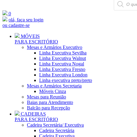
Pesquisar
produtos
0
olá, faça seu login
ou cadastre-se
MÓVEIS
PARA ESCRITÓRIO
Mesas e Armários Executivo
Linha Executiva Sevilha
Linha Executiva Walnut
Linha Executiva Nogal
Linha Executiva Fresno
Linha Executiva London
Linha executiva preto/preto
Mesas e Armários Secretaria
Móveis Cinza
Mesas para Reunião
Baias para Atendimento
Balcão para Recepção
CADEIRAS
PARA ESCRITÓRIO
Cadeira Secretária/ Executiva
Cadeira Secretária
Cadeira Executiva