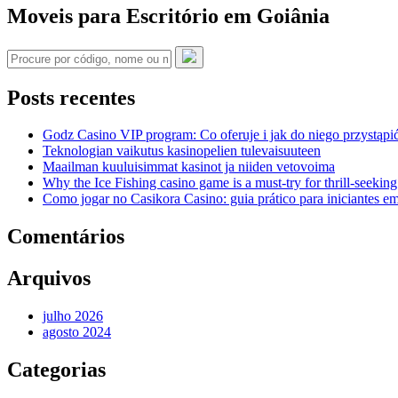
Moveis para Escritório em Goiânia
Posts recentes
Godz Casino VIP program: Co oferuje i jak do niego przystąpi
Teknologian vaikutus kasinopelien tulevaisuuteen
Maailman kuuluisimmat kasinot ja niiden vetovoima
Why the Ice Fishing casino game is a must-try for thrill-seeking
Como jogar no Casikora Casino: guia prático para iniciantes e
Comentários
Arquivos
julho 2026
agosto 2024
Categorias