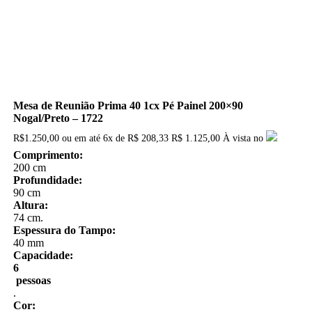
Mesa de Reunião Prima 40 1cx Pé Painel 200×90
Nogal/Preto – 1722
R$
1.250,00
ou em até
6x
de
R$
208,33
R$ 1.125,00
À vista no
Comprimento:
200 cm
Profundidade:
90 cm
Altura:
74 cm.
Espessura do Tampo:
40 mm
Capacidade:
6
pessoas
.
Cor: