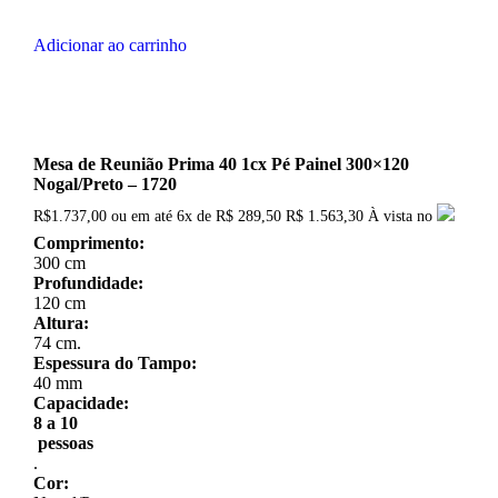
Adicionar ao carrinho
Mesa de Reunião Prima 40 1cx Pé Painel 300×120
Nogal/Preto – 1720
R$
1.737,00
ou em até
6x
de
R$
289,50
R$ 1.563,30
À vista no
Comprimento:
300 cm
Profundidade:
120 cm
Altura:
74 cm.
Espessura do Tampo:
40 mm
Capacidade:
8 a 10
pessoas
.
Cor: