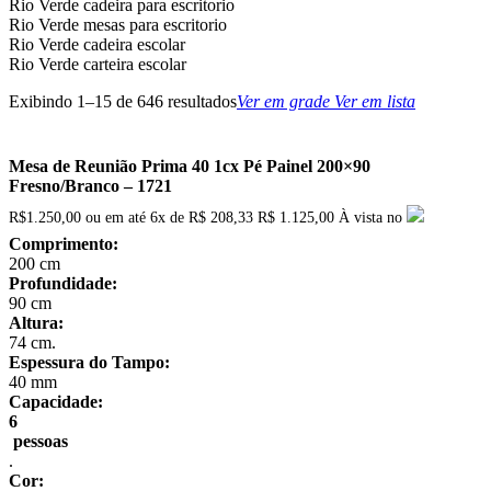
Rio Verde cadeira para escritorio
Rio Verde mesas para escritorio
Rio Verde cadeira escolar
Rio Verde carteira escolar
Exibindo 1–15 de 646 resultados
Ver em grade
Ver em lista
Mesa de Reunião Prima 40 1cx Pé Painel 200×90
Fresno/Branco – 1721
R$
1.250,00
ou em até
6x
de
R$
208,33
R$ 1.125,00
À vista no
Comprimento:
200 cm
Profundidade:
90 cm
Altura:
74 cm.
Espessura do Tampo:
40 mm
Capacidade:
6
pessoas
.
Cor: