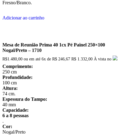
Fresno/Branco.
Adicionar ao carrinho
Mesa de Reunião Prima 40 1cx Pé Painel 250×100
Nogal/Preto – 1710
R$
1.480,00
ou em até
6x
de
R$
246,67
R$ 1.332,00
À vista no
Comprimento:
250 cm
Profundidade:
100 cm
Altura:
74 cm.
Espessura do Tampo:
40 mm
Capacidade:
6 a 8 pessoas
.
Cor:
Nogal/Preto