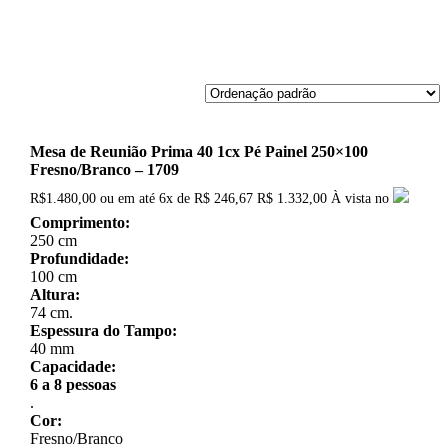
Mesa de Reunião Prima 40 1cx Pé Painel 250×100
Fresno/Branco – 1709
R$
1.480,00
ou em até
6x
de
R$
246,67
R$ 1.332,00
À vista no
Comprimento:
250 cm
Profundidade:
100 cm
Altura:
74 cm.
Espessura do Tampo:
40 mm
Capacidade:
6 a 8 pessoas
.
Cor:
Fresno/Branco