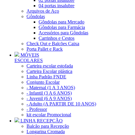
02 portas insalubre
04 portas insalubre
Arquivos de Aço
Gôndolas
Gôndolas para Mercado
Gôndolas para Farmácia
Acessórios para Gôndolas
Carrinhos e Cestos
Check Out e Balcões Caixa
Porta Pallet e Rack
MÓVEIS
ESCOLARES
Carteira escolar estofada
Carteira Escolar plástica
Linha Padrão FNDE
Conjunto Escolar
- Maternal (1 A 3 ANOS)
- Infantil (3 A 6 ANOS)
- Juvenil (6 A 9 ANOS)
- Adulto (A PARTIR DE 10 ANOS)
- Professor
kit escolar Promocional
LINHA RECEPÇÃO
Balcão para Recepção
Longarina Cromada