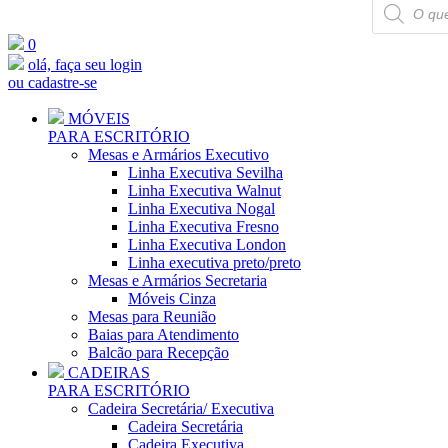
Pesquisar
produtos
0
olá, faça seu login
ou cadastre-se
MÓVEIS
PARA ESCRITÓRIO
Mesas e Armários Executivo
Linha Executiva Sevilha
Linha Executiva Walnut
Linha Executiva Nogal
Linha Executiva Fresno
Linha Executiva London
Linha executiva preto/preto
Mesas e Armários Secretaria
Móveis Cinza
Mesas para Reunião
Baias para Atendimento
Balcão para Recepção
CADEIRAS
PARA ESCRITÓRIO
Cadeira Secretária/ Executiva
Cadeira Secretária
Cadeira Executiva