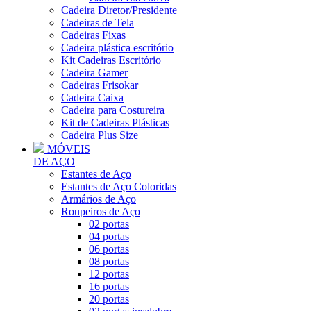
Cadeira Diretor/Presidente
Cadeiras de Tela
Cadeiras Fixas
Cadeira plástica escritório
Kit Cadeiras Escritório
Cadeira Gamer
Cadeiras Frisokar
Cadeira Caixa
Cadeira para Costureira
Kit de Cadeiras Plásticas
Cadeira Plus Size
MÓVEIS
DE AÇO
Estantes de Aço
Estantes de Aço Coloridas
Armários de Aço
Roupeiros de Aço
02 portas
04 portas
06 portas
08 portas
12 portas
16 portas
20 portas