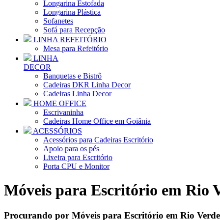
Longarina Estofada
Longarina Plástica
Sofanetes
Sofá para Recepção
LINHA REFEITÓRIO
Mesa para Refeitório
LINHA
DECOR
Banquetas e Bistrô
Cadeiras DKR Linha Decor
Cadeiras Linha Decor
HOME OFFICE
Escrivaninha
Cadeiras Home Office em Goiânia
ACESSÓRIOS
Acessórios para Cadeiras Escritório
Apoio para os pés
Lixeira para Escritório
Porta CPU e Monitor
Móveis para Escritório em Rio 
Procurando por Móveis para Escritório em Rio Verd