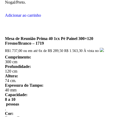
Nogal/Preto.
Adicionar ao carrinho
Mesa de Reunião Prima 40 1cx Pé Painel 300×120
Fresno/Branco – 1719
R$
1.737,00
ou em até
6x
de
R$
289,50
R$ 1.563,30
À vista no
Comprimento:
300 cm
Profundidade:
120 cm
Altura:
74 cm.
Espessura do Tampo:
40 mm
Capacidade:
8 a 10
pessoas
.
Cor: