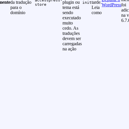
accesspress-
mente
da tradução
plugin ou
tarde.
init
store
WordPress
foi
para o
tema está
Leia
adi
domínio
sendo
como
na v
executado
6.7.
muito
cedo. As
traduções
devem ser
carregadas
na ação