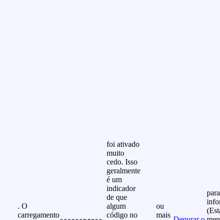
foi ativado
muito
cedo. Isso
geralmente
é um
indicador
para
de que
info
. O
algum
ou
(Est
carregamento
código no
mais
Depurar o
men