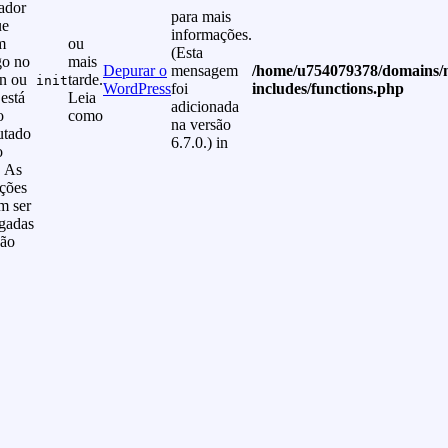
ador
para mais
ue
informações.
m
ou
(Esta
go no
mais
Depurar o
mensagem
/home/u754079378/domains/
in ou
tarde.
init
WordPress
foi
includes/functions.php
está
Leia
adicionada
o
como
na versão
utado
6.7.0.) in
o
. As
uções
m ser
egadas
ção