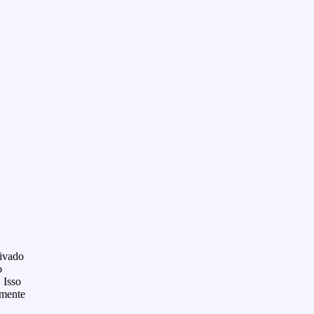
tivado
o
 Isso
lmente