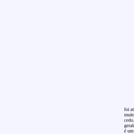
foi a
muit
cedo.
gera
é um