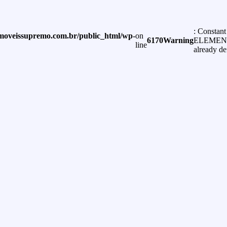
: Constant
moveissupremo.com.br/public_html/wp-
on
6170
Warning
ELEMEN
line
already de