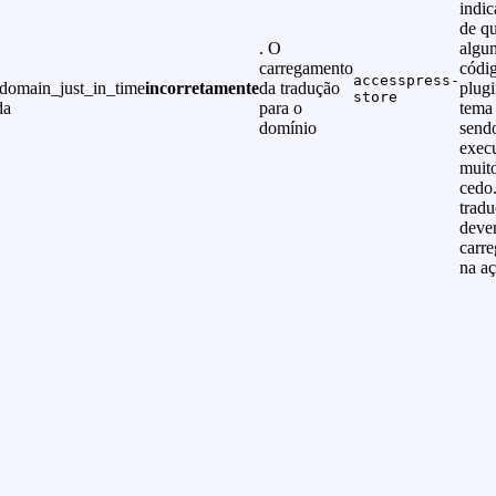
indic
de q
. O
algu
carregamento
códi
accesspress-
tdomain_just_in_time
incorretamente
da tradução
plug
store
da
para o
tema 
domínio
send
exec
muit
cedo
trad
deve
carr
na a